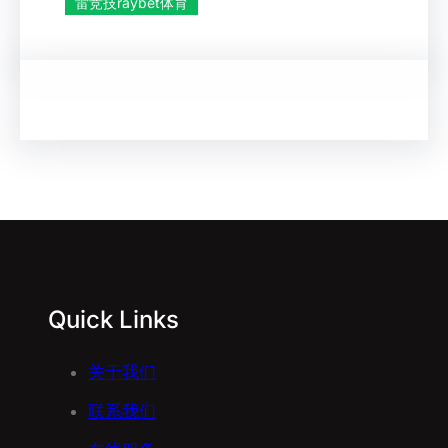
雷竞技raybet体育
Quick Links
关于我们
联系我们