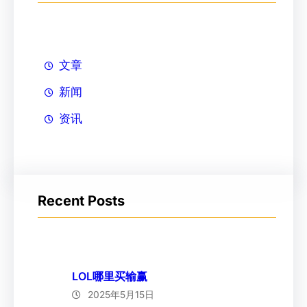
文章
新闻
资讯
Recent Posts
LOL哪里买输赢
2025年5月15日