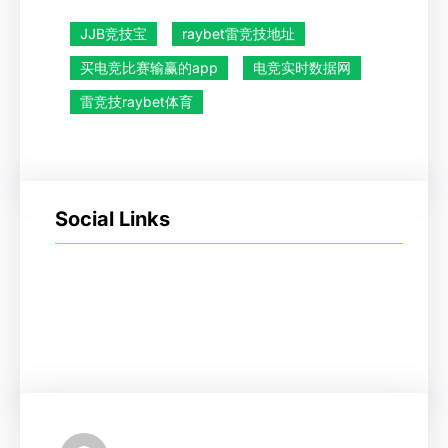
JJB竞技宝
raybet雷竞技地址
买电竞比赛输赢的app
电竞实时数据网
雷竞技raybet体育
Social Links
Facebook
Twitter
LinkedIn
Instagram