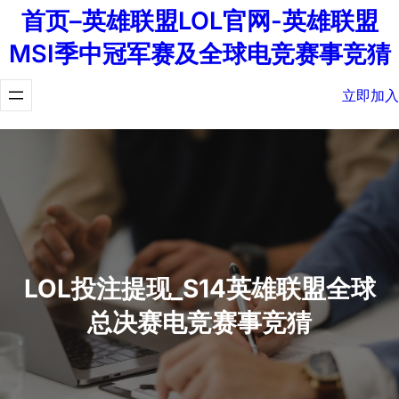
首页–英雄联盟LOL官网-英雄联盟
MSI季中冠军赛及全球电竞赛事竞猜
立即加入
LOL投注提现_S14英雄联盟全球
总决赛电竞赛事竞猜