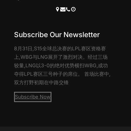
Subscribe Our Newsletter
8月31日,S15全球总决赛的LPL赛区资格赛
上,WBG与LNG展开了激烈对决。经过三场
较量,LNG以3-0的绝对优势横扫WBG,成功
夺得LPL赛区三号种子的席位。 首场比赛中,
双方打野初期在中路交锋
Subscribe Now