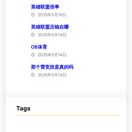
英雄联盟倍率
2025年5月15日
英雄联盟压钱在哪
2025年5月14日
OB体育
2025年5月14日
那个雷竞技是真的吗
2025年5月14日
Tags