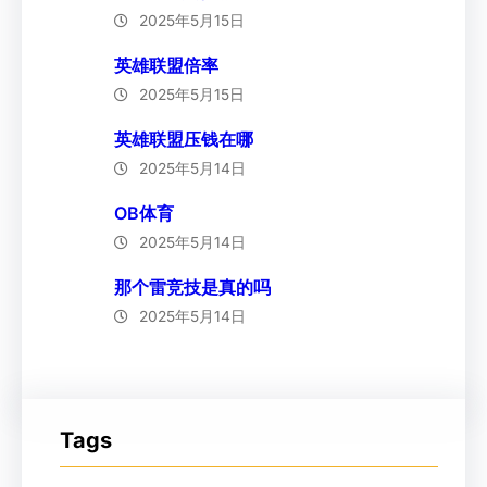
2025年5月15日
英雄联盟倍率
2025年5月15日
英雄联盟压钱在哪
2025年5月14日
OB体育
2025年5月14日
那个雷竞技是真的吗
2025年5月14日
Tags