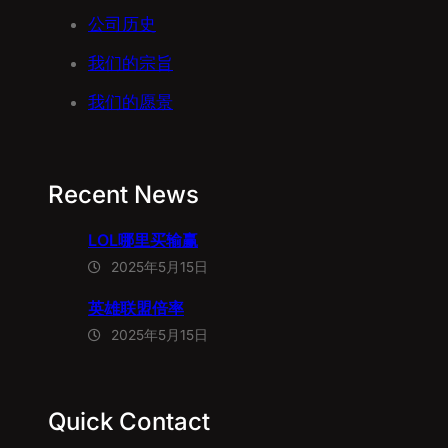
公司历史
我们的宗旨
我们的愿景
Recent News
LOL哪里买输赢
2025年5月15日
英雄联盟倍率
2025年5月15日
Quick Contact