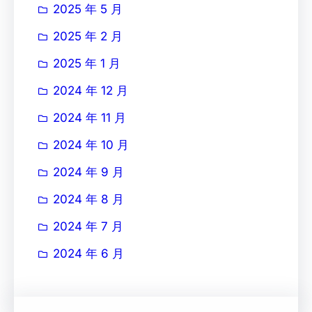
2025 年 5 月
2025 年 2 月
2025 年 1 月
2024 年 12 月
2024 年 11 月
2024 年 10 月
2024 年 9 月
2024 年 8 月
2024 年 7 月
2024 年 6 月