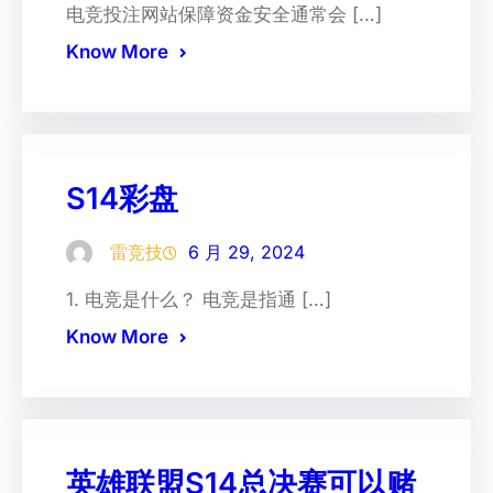
电竞投注网站保障资金安全通常会 […]
Know More
S14彩盘
雷竞技
6 月 29, 2024
1. 电竞是什么？ 电竞是指通 […]
Know More
英雄联盟S14总决赛可以赌