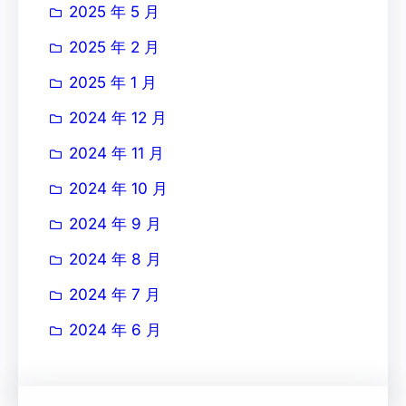
2025 年 5 月
2025 年 2 月
2025 年 1 月
2024 年 12 月
2024 年 11 月
2024 年 10 月
2024 年 9 月
2024 年 8 月
2024 年 7 月
2024 年 6 月