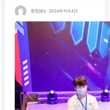
雷竞技
2024年11月4日