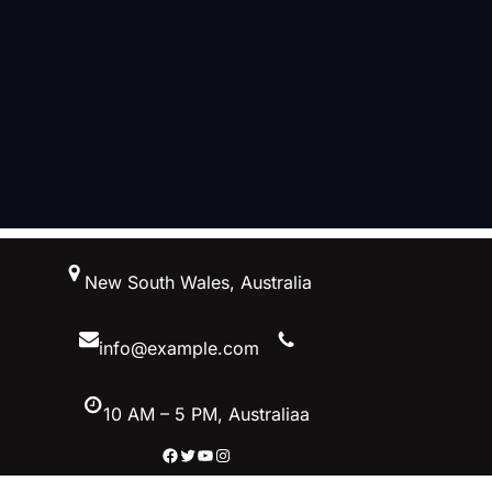
New South Wales, Australia
info@example.com
10 AM – 5 PM, Australiaa
Facebook
Twitter
YouTube
Instagram