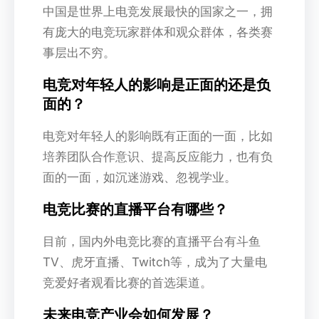
中国是世界上电竞发展最快的国家之一，拥
有庞大的电竞玩家群体和观众群体，各类赛
事层出不穷。
电竞对年轻人的影响是正面的还是负
面的？
电竞对年轻人的影响既有正面的一面，比如
培养团队合作意识、提高反应能力，也有负
面的一面，如沉迷游戏、忽视学业。
电竞比赛的直播平台有哪些？
目前，国内外电竞比赛的直播平台有斗鱼
TV、虎牙直播、Twitch等，成为了大量电
竞爱好者观看比赛的首选渠道。
未来电竞产业会如何发展？