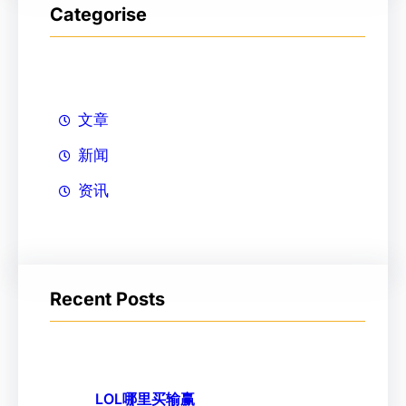
Categorise
文章
新闻
资讯
Recent Posts
LOL哪里买输赢