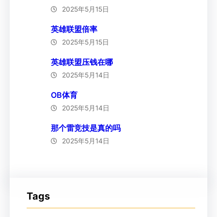
2025年5月15日
英雄联盟倍率
2025年5月15日
英雄联盟压钱在哪
2025年5月14日
OB体育
2025年5月14日
那个雷竞技是真的吗
2025年5月14日
Tags