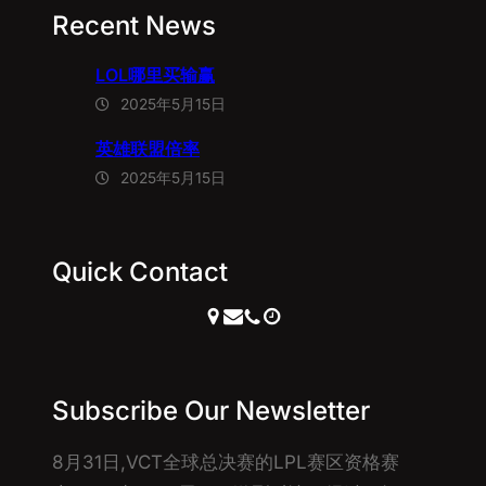
Recent News
LOL哪里买输赢
2025年5月15日
英雄联盟倍率
2025年5月15日
Quick Contact
Subscribe Our Newsletter
8月31日,VCT全球总决赛的LPL赛区资格赛