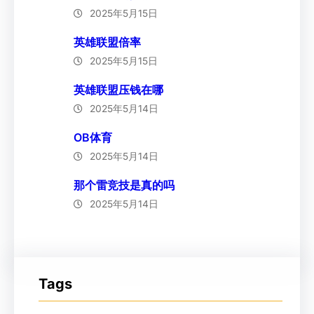
2025年5月15日
英雄联盟倍率
2025年5月15日
英雄联盟压钱在哪
2025年5月14日
OB体育
2025年5月14日
那个雷竞技是真的吗
2025年5月14日
Tags