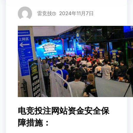
雷竞技
2024年11月7日
电竞投注网站资金安全保
障措施：