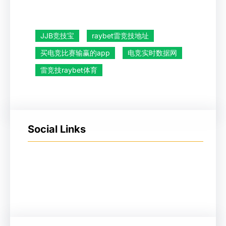
JJB竞技宝
raybet雷竞技地址
买电竞比赛输赢的app
电竞实时数据网
雷竞技raybet体育
Social Links
Facebook
Twitter
LinkedIn
Instagram