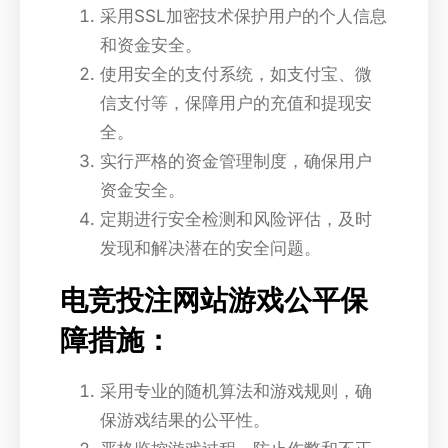
采用SSL加密技术保护用户的个人信息
和资金安全。
使用安全的支付系统，如支付宝、微
信支付等，保障用户的充值和提现安
全。
实行严格的资金管理制度，确保用户
资金安全。
定期进行安全检测和风险评估，及时
发现和解决潜在的安全问题。
电竞投注网站游戏公平保
障措施：
采用专业的随机算法和游戏规则，确
保游戏结果的公平性。