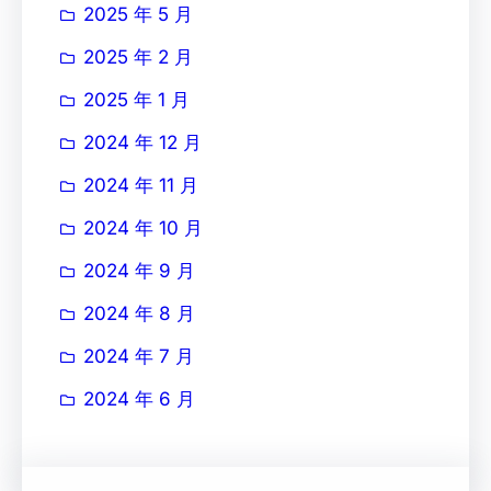
2025 年 5 月
2025 年 2 月
2025 年 1 月
2024 年 12 月
2024 年 11 月
2024 年 10 月
2024 年 9 月
2024 年 8 月
2024 年 7 月
2024 年 6 月