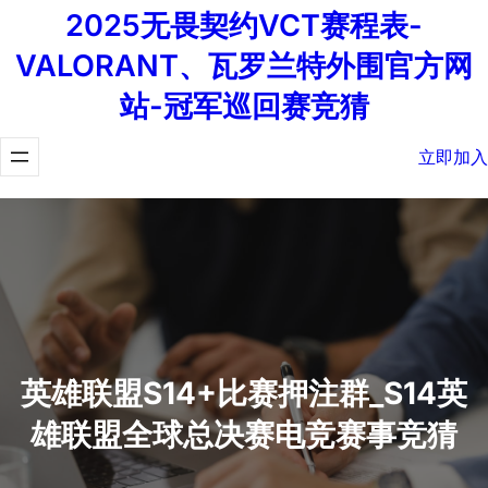
2025无畏契约VCT赛程表-
VALORANT、瓦罗兰特外围官方网
站-冠军巡回赛竞猜
立即加入
英雄联盟S14+比赛押注群_S14英
雄联盟全球总决赛电竞赛事竞猜