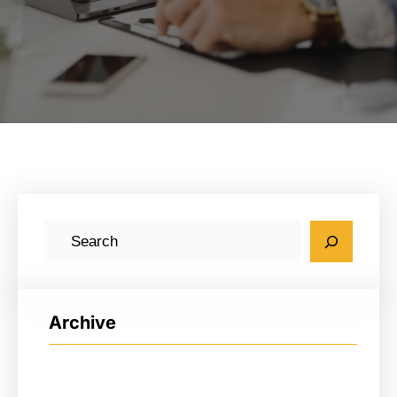
搜
索
Archive