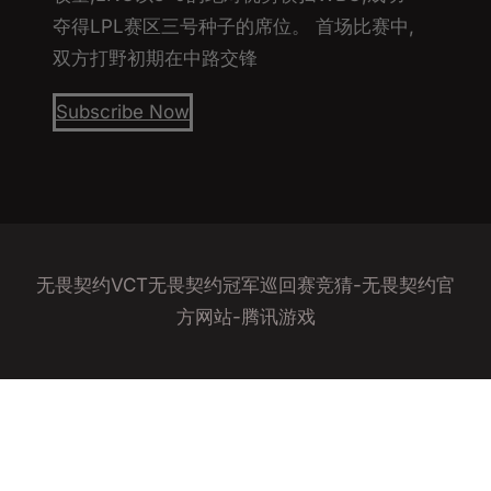
夺得LPL赛区三号种子的席位。 首场比赛中,
双方打野初期在中路交锋
Subscribe Now
无畏契约VCT无畏契约冠军巡回赛竞猜-无畏契约官
方网站-腾讯游戏