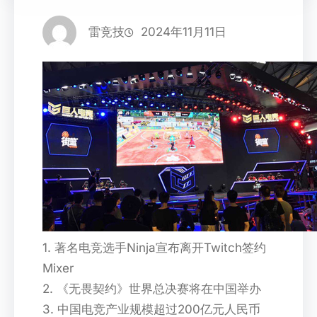
雷竞技
2024年11月11日
1. 著名电竞选手Ninja宣布离开Twitch签约
Mixer
2. 《无畏契约》世界总决赛将在中国举办
3. 中国电竞产业规模超过200亿元人民币