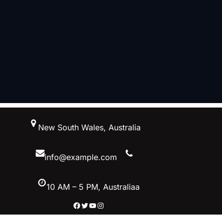
New South Wales, Australia
info@example.com
10 AM – 5 PM, Australiaa
Facebook
Twitter
YouTube
Instagram