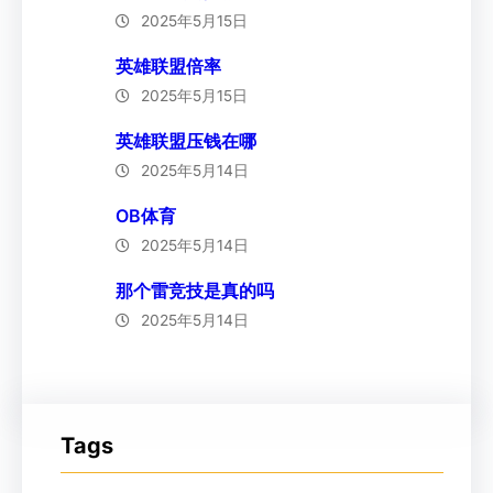
2025年5月15日
英雄联盟倍率
2025年5月15日
英雄联盟压钱在哪
2025年5月14日
OB体育
2025年5月14日
那个雷竞技是真的吗
2025年5月14日
Tags