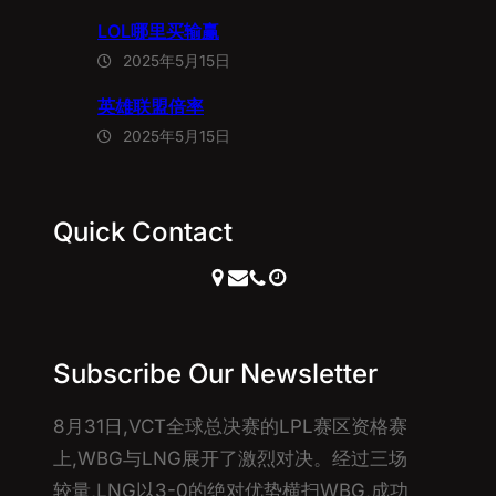
LOL哪里买输赢
2025年5月15日
英雄联盟倍率
2025年5月15日
Quick Contact
Subscribe Our Newsletter
8月31日,VCT全球总决赛的LPL赛区资格赛
上,WBG与LNG展开了激烈对决。经过三场
较量,LNG以3-0的绝对优势横扫WBG,成功