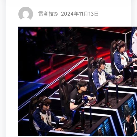
雷竞技
2024年11月13日