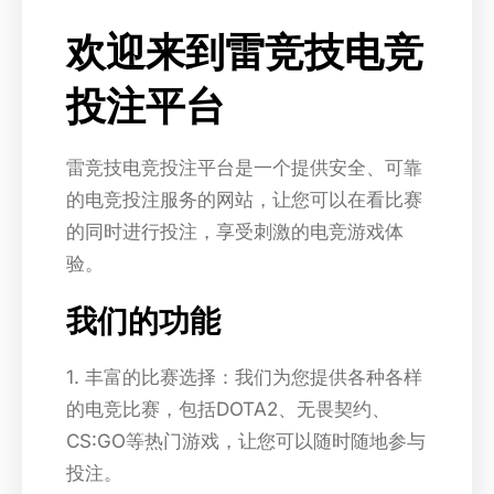
欢迎来到雷竞技电竞
投注平台
雷竞技电竞投注平台是一个提供安全、可靠
的电竞投注服务的网站，让您可以在看比赛
的同时进行投注，享受刺激的电竞游戏体
验。
我们的功能
1. 丰富的比赛选择：我们为您提供各种各样
的电竞比赛，包括DOTA2、无畏契约、
CS:GO等热门游戏，让您可以随时随地参与
投注。