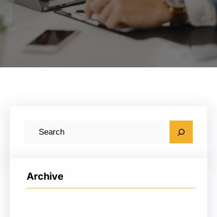
搜
索
Archive