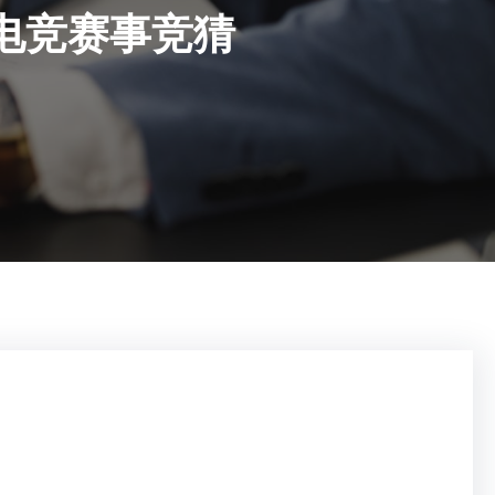
赛电竞赛事竞猜