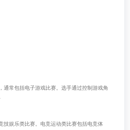
，通常包括电子游戏比赛。选手通过控制游戏角
。
竞技娱乐类比赛。电竞运动类比赛包括电竞体