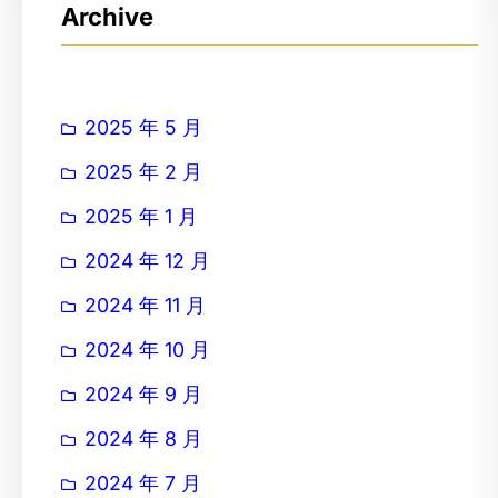
Archive
2025 年 5 月
2025 年 2 月
2025 年 1 月
2024 年 12 月
2024 年 11 月
2024 年 10 月
2024 年 9 月
2024 年 8 月
2024 年 7 月