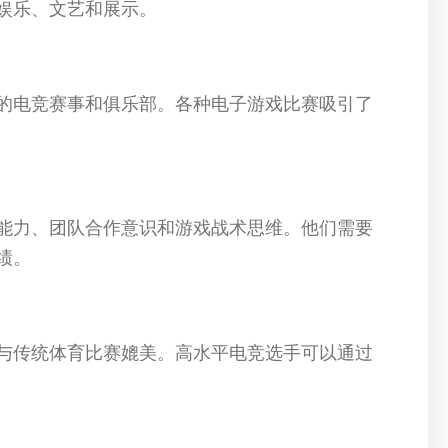
娱乐、文艺和展示。
的电竞赛事和俱乐部。各种电子游戏比赛吸引了
能力、团队合作意识和游戏战术思维。他们需要
绩。
与传统体育比赛媲美。高水平电竞选手可以通过