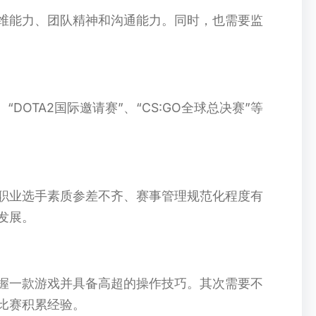
维能力、团队精神和沟通能力。同时，也需要监
DOTA2国际邀请赛”、“CS:GO全球总决赛”等
职业选手素质参差不齐、赛事管理规范化程度有
发展。
握一款游戏并具备高超的操作技巧。其次需要不
比赛积累经验。