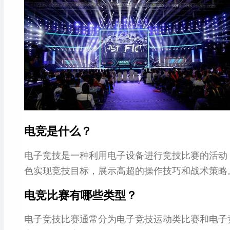
电竞是什么？
电子竞技是一种利用电子设备进行竞技比赛的活动
色实现竞技目标，展示高超的操作技巧和战术策略
电竞比赛有哪些类型？
电子竞技比赛通常分为电子竞技运动类比赛和电子