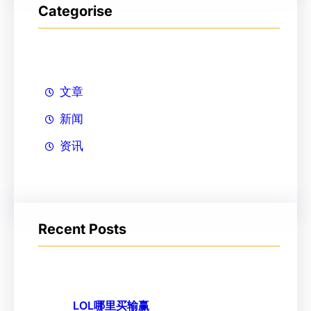
Categorise
文章
新闻
资讯
Recent Posts
LOL哪里买输赢