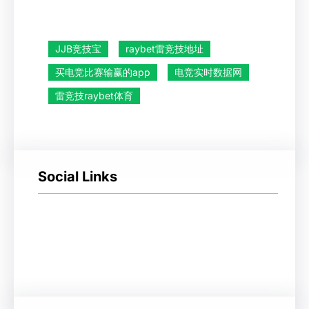
JJB竞技宝
raybet雷竞技地址
买电竞比赛输赢的app
电竞实时数据网
雷竞技raybet体育
Social Links
Facebook
Twitter
LinkedIn
Instagram