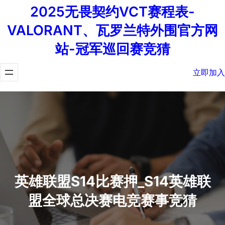
2025无畏契约VCT赛程表-
VALORANT、瓦罗兰特外围官方网
站-冠军巡回赛竞猜
立即加入
英雄联盟S14比赛押_S14英雄联
盟全球总决赛电竞赛事竞猜