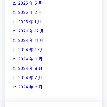
2025 年 5 月
2025 年 2 月
2025 年 1 月
2024 年 12 月
2024 年 11 月
2024 年 10 月
2024 年 9 月
2024 年 8 月
2024 年 7 月
2024 年 6 月