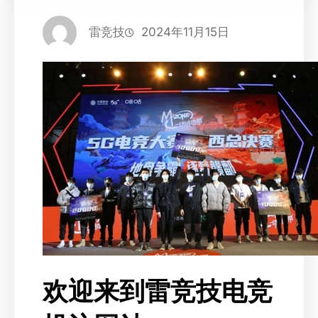
雷竞技
2024年11月15日
欢迎来到雷竞技电竞