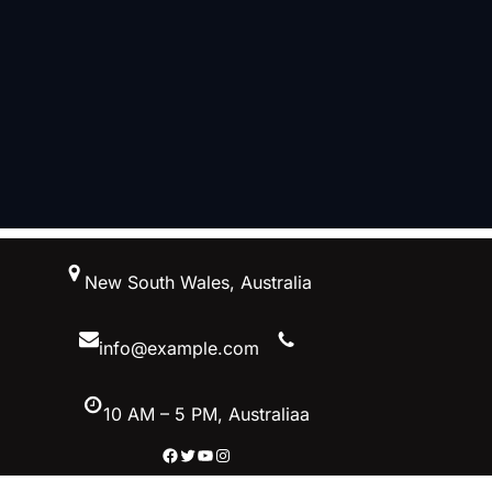
New South Wales, Australia
info@example.com
10 AM – 5 PM, Australiaa
Facebook
Twitter
YouTube
Instagram