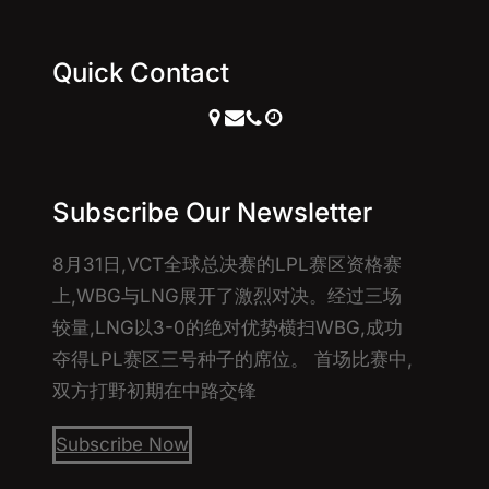
Quick Contact
Subscribe Our Newsletter
8月31日,VCT全球总决赛的LPL赛区资格赛
上,WBG与LNG展开了激烈对决。经过三场
较量,LNG以3-0的绝对优势横扫WBG,成功
夺得LPL赛区三号种子的席位。 首场比赛中,
双方打野初期在中路交锋
Subscribe Now