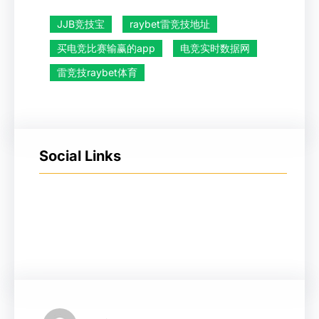
JJB竞技宝
raybet雷竞技地址
买电竞比赛输赢的app
电竞实时数据网
雷竞技raybet体育
Social Links
Facebook
Twitter
LinkedIn
Instagram