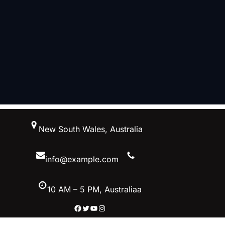
New South Wales, Australia
info@example.com
10 AM – 5 PM, Australiaa
Facebook
Twitter
YouTube
Instagram