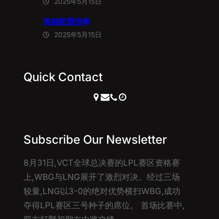
2025年5月15日
英雄联盟倍率
2025年5月15日
Quick Contact
Subscribe Our Newsletter
8月31日,VCT全球总决赛的LPL赛区资格赛
上,WBG与LNG展开了激烈对决。经过三场
较量,LNG以3-0的绝对优势横扫WBG,成功
夺得LPL赛区三号种子的席位。 首场比赛中,