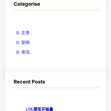
Categorise
文章
新闻
资讯
Recent Posts
LOL哪里买输赢