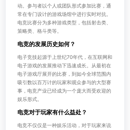
动。参与者以个人或团队形式参加比赛，通
常在专门设计的游戏场馆中进行实时对抗。
电竞比赛分为多种游戏类型，包括射击类、
策略类、格斗类等。
电竞的发展历史如何？
电子竞技起源于上世纪70年代，在互联网和
电子游戏的发展推动下迅速成长。从最初在
电子游戏厅展开的比赛，到如今全球范围内
吸引数以百万计的玩家和观众参与的大型赛
事，电竞产业已经成为一个庞大而受欢迎的
娱乐形式。
电竞对于玩家有什么益处？
电竞不仅仅是一种娱乐活动，对于玩家来说