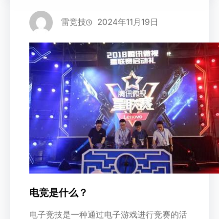
雷竞技
2024年11月19日
电竞是什么？
电子竞技是一种通过电子游戏进行竞赛的活