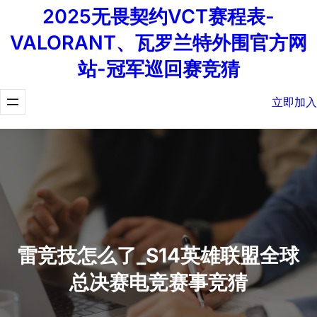
2025无畏契约VCT赛程表-
VALORANT、瓦罗兰特外围官方网
站-冠军巡回赛竞猜
立即加入
雷竞技怎么了_S14英雄联盟全球
总决赛电竞赛事竞猜