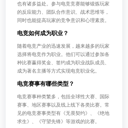
也有诸多益处。参与电竞竞赛能够锻炼玩家
的反应能力、团队合作意识、战术思维等，
同时也能提高玩家的竞争意识和心理素质。
电竞如何成为职业？
随着电竞产业的迅速发展，越来越多的玩家
选择将电竞作为职业。他们可以通过参加各
种比赛赢得奖金、签约成为职业战队成员、
成为著名主播等方式实现电竞职业化。
电竞赛事有哪些类型？
电竞赛事种类繁多，包括全球性大赛、国际
赛事、地区赛事以及线上线下各类比赛。常
见的电竞赛事类型有《无畏契约》、《绝地
求生》、《守望先锋》等游戏的比赛。