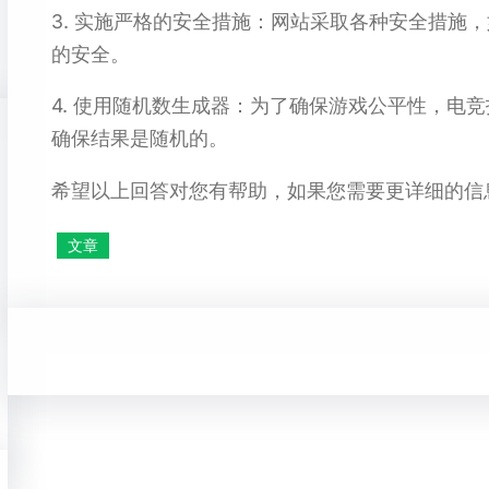
3. 实施严格的安全措施：网站采取各种安全措施
的安全。
4. 使用随机数生成器：为了确保游戏公平性，电
确保结果是随机的。
希望以上回答对您有帮助，如果您需要更详细的信
文章