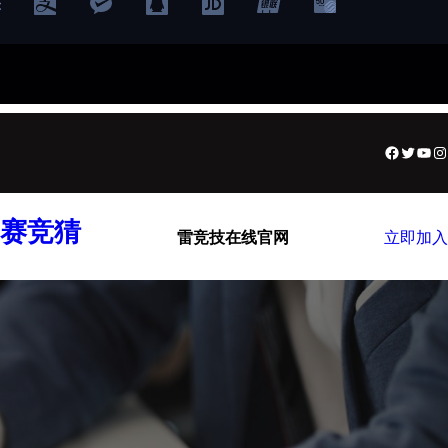
Facebo
Twitte
You
In
回赛竞猜
雷竞技在线官网
立即加入