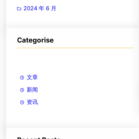
2024 年 6 月
Categorise
文章
新闻
资讯