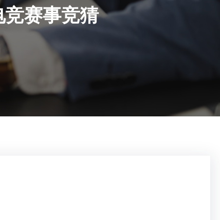
赛电竞赛事竞猜