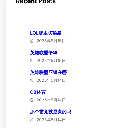
Recent Posts
LOL哪里买输赢
2025年5月15日
英雄联盟倍率
2025年5月15日
英雄联盟压钱在哪
2025年5月14日
OB体育
2025年5月14日
那个雷竞技是真的吗
2025年5月14日