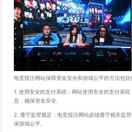
电竞投注网站保障资金安全和游戏公平的方法包括
1. 使用安全的支付系统：网站使用安全的支付系统
息，确保资金安全。
2. 遵守监管规定：电竞投注网站必须遵守相关监
保游戏公平。