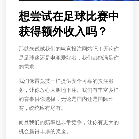
想尝试在足球比赛中
获得额外收入吗？
那就来试试我们的电竞投注网站吧！无论你
是足球迷还是电竞爱好者，我们都能满足你
的需求。
我们像雷竞技一样提供安全可靠的投注服
务，让你放心大胆地下注。我们有丰富多样
的赛事供你选择，无论是国内还是国际比
赛，统统应有尽有。
而且我们的赔率也非常竞争，让你有更大的
机会赢得丰厚的奖金。