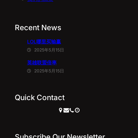
Recent News
LOL哪里买输赢
2025年5月15日
英雄联盟倍率
2025年5月15日
Quick Contact
Subscribe Our Newsletter