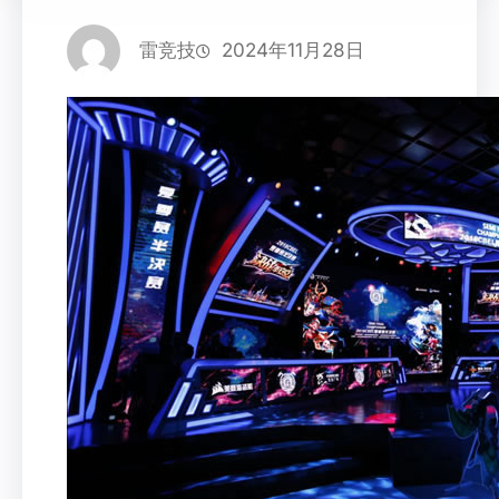
雷竞技
2024年11月28日