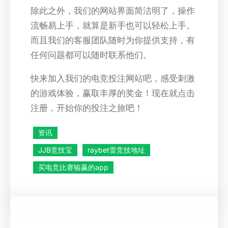
除此之外，我们的网站界面简洁明了，操作
流畅易上手，就算是新手也可以轻松上手。
而且我们的客服团队随时为你提供支持，有
任何问题都可以随时联系他们。
快来加入我们的电竞投注网站吧，感受刺激
的游戏体验，赢取丰厚的奖金！现在就点击
注册，开始你的投注之旅吧！
资讯
JJB竞技宝
raybet雷竞技地址
买电竞比赛输赢的app