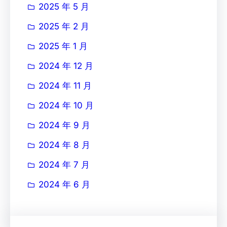
2025 年 5 月
2025 年 2 月
2025 年 1 月
2024 年 12 月
2024 年 11 月
2024 年 10 月
2024 年 9 月
2024 年 8 月
2024 年 7 月
2024 年 6 月