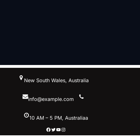
New South Wales, Australia
info@example.com
10 AM – 5 PM, Australiaa
Facebook
Twitter
YouTube
Instagram