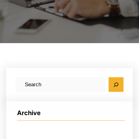
搜
索
Archive