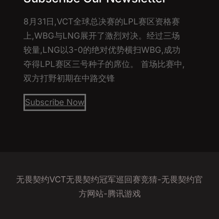
8月31日,VCT全球总决赛的LPL赛区资格赛
上,WBG与LNG展开了激烈对决。经过三场
较量,LNG以3-0的绝对优势横扫WBG,成功
夺得LPL赛区三号种子的席位。 首场比赛中,
双方打野初期在中路交锋
Subscribe Now
无畏契约VCT无畏契约冠军巡回赛竞猜-无畏契约官
方网站-腾讯游戏