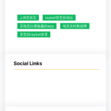
JJB竞技宝
raybet雷竞技地址
买电竞比赛输赢的app
电竞实时数据网
雷竞技raybet体育
Social Links
Facebook
Twitter
LinkedIn
Instagram