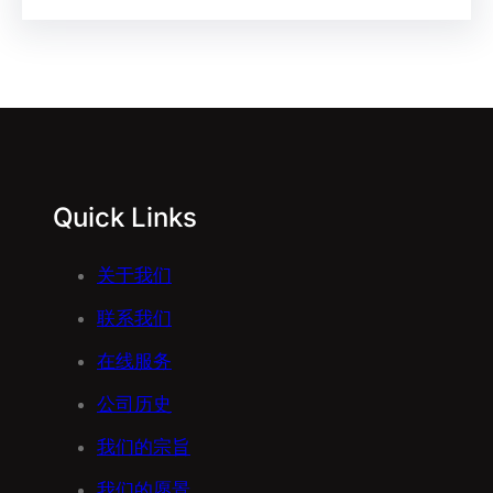
Quick Links
关于我们
联系我们
在线服务
公司历史
我们的宗旨
我们的愿景