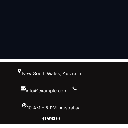
New South Wales, Australia
info@example.com
10 AM – 5 PM, Australiaa
Facebook
Twitter
YouTube
Instagram