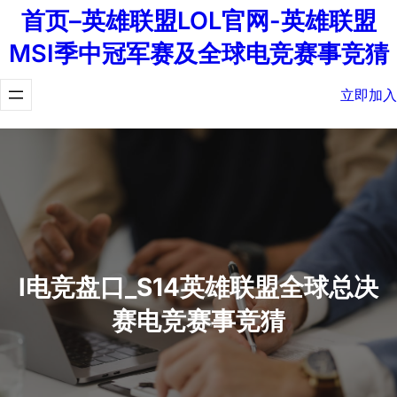
首页–英雄联盟LOL官网-英雄联盟
MSI季中冠军赛及全球电竞赛事竞猜
立即加入
l电竞盘口_S14英雄联盟全球总决
赛电竞赛事竞猜