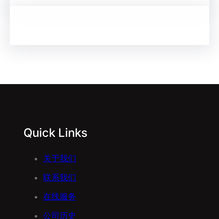
Quick Links
关于我们
联系我们
在线服务
公司历史