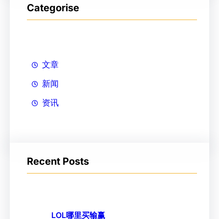
Categorise
文章
新闻
资讯
Recent Posts
LOL哪里买输赢