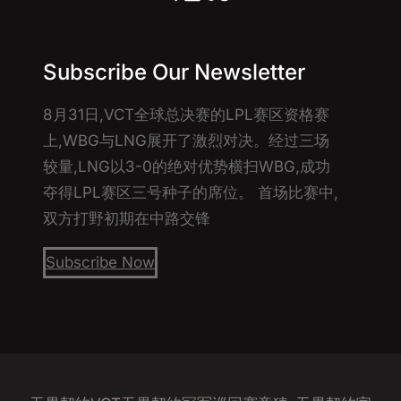
Subscribe Our Newsletter
8月31日,VCT全球总决赛的LPL赛区资格赛
上,WBG与LNG展开了激烈对决。经过三场
较量,LNG以3-0的绝对优势横扫WBG,成功
夺得LPL赛区三号种子的席位。 首场比赛中,
双方打野初期在中路交锋
Subscribe Now