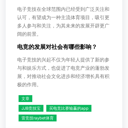
电子竞技在全球范围内已经受到广泛关注和
认可，有望成为一种主流体育项目，吸引更
多人参与和关注，为其未来的发展开辟更广
阔的前景。
电竞的发展对社会有哪些影响？
电子竞技的兴起不仅为年轻人提供了新的参
与和娱乐方式，也促进了电竞产业的蓬勃发
展，对推动社会文化进步和经济增长具有积
极的作用。
文章
JJB竞技宝
买电竞比赛输赢的app
雷竞技raybet体育