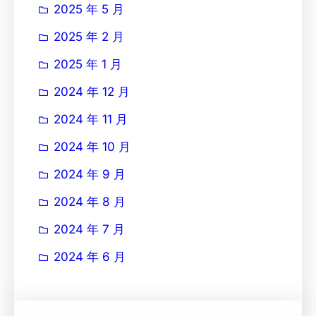
2025 年 5 月
2025 年 2 月
2025 年 1 月
2024 年 12 月
2024 年 11 月
2024 年 10 月
2024 年 9 月
2024 年 8 月
2024 年 7 月
2024 年 6 月