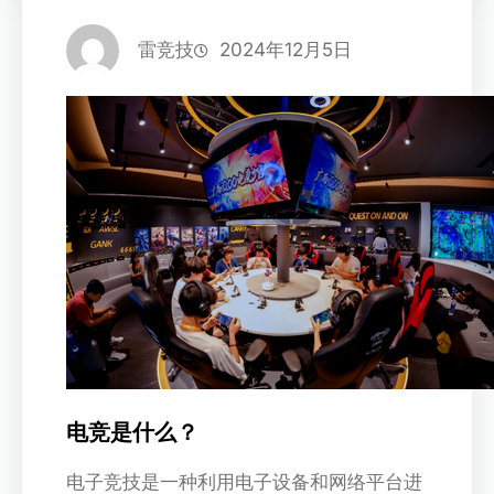
雷竞技
2024年12月5日
电竞是什么？
电子竞技是一种利用电子设备和网络平台进