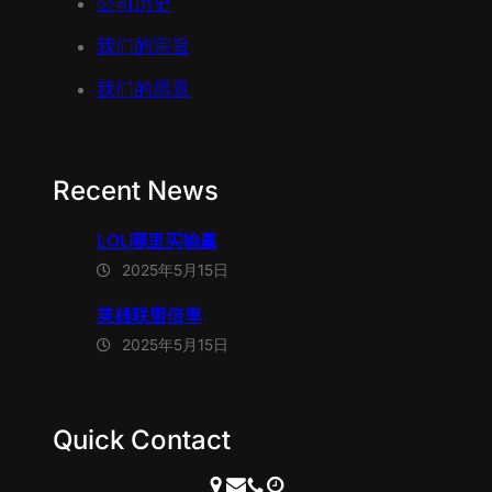
公司历史
我们的宗旨
我们的愿景
Recent News
LOL哪里买输赢
2025年5月15日
英雄联盟倍率
2025年5月15日
Quick Contact