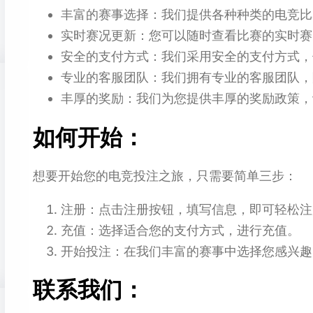
丰富的赛事选择：我们提供各种种类的电竞比
实时赛况更新：您可以随时查看比赛的实时赛
安全的支付方式：我们采用安全的支付方式，
专业的客服团队：我们拥有专业的客服团队，
丰厚的奖励：我们为您提供丰厚的奖励政策，
如何开始：
想要开始您的电竞投注之旅，只需要简单三步：
注册：点击注册按钮，填写信息，即可轻松注
充值：选择适合您的支付方式，进行充值。
开始投注：在我们丰富的赛事中选择您感兴趣
联系我们：