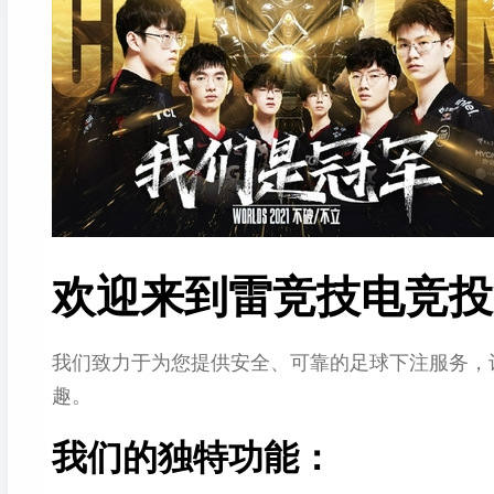
欢迎来到雷竞技电竞投
我们致力于为您提供安全、可靠的足球下注服务，
趣。
我们的独特功能：