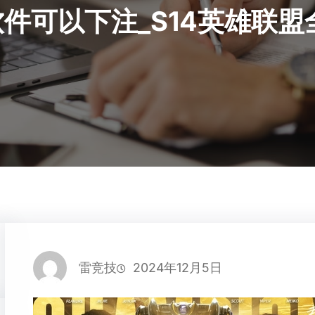
软件可以下注_S14英雄联
雷竞技
2024年12月5日