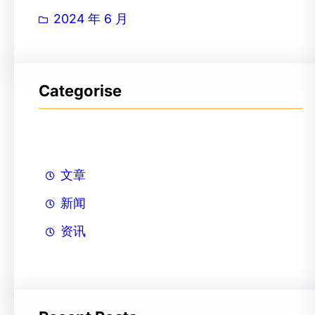
2024 年 6 月
Categorise
文章
新闻
资讯