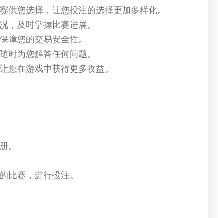
赛供您选择，让您投注的选择更加多样化。
况，及时掌握比赛进展。
保障您的交易安全性。
随时为您解答任何问题。
让您在游戏中获得更多收益。
册。
的比赛，进行投注。