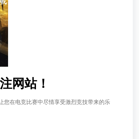
注网站！
让您在电竞比赛中尽情享受激烈竞技带来的乐