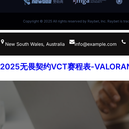
跳
New South Wales, Australia
info@example.com
至
内
容
2025无畏契约VCT赛程表-VALO