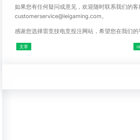
如果您有任何疑问或意见，欢迎随时联系我们的客服团队
customerservice@leigaming.com。
感谢您选择雷竞技电竞投注网站，希望您在我们的
文章
r