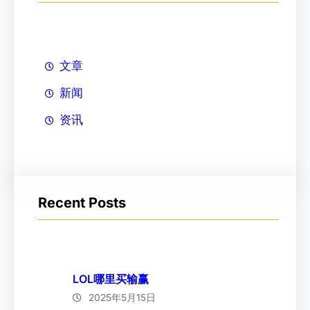
文章
新闻
资讯
Recent Posts
LOL哪里买输赢
2025年5月15日