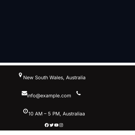
New South Wales, Australia
info@example.com
10 AM – 5 PM, Australiaa
Facebook
Twitter
YouTube
Instagram