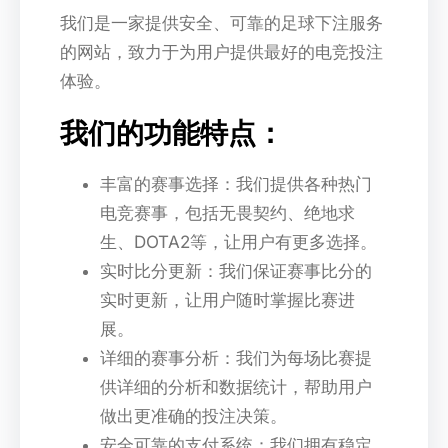
我们是一家提供安全、可靠的足球下注服务
的网站，致力于为用户提供最好的电竞投注
体验。
我们的功能特点：
丰富的赛事选择：我们提供各种热门
电竞赛事，包括无畏契约、绝地求
生、DOTA2等，让用户有更多选择。
实时比分更新：我们保证赛事比分的
实时更新，让用户随时掌握比赛进
展。
详细的赛事分析：我们为每场比赛提
供详细的分析和数据统计，帮助用户
做出更准确的投注决策。
安全可靠的支付系统：我们拥有稳定