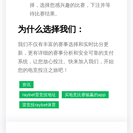
择，选择您感兴趣的比赛，下注并等
待比赛结果。
为什么选择我们：
我们不仅有丰富的赛事选择和实时比分更
新，更有详细的赛事分析和安全可靠的支付
系统，让您放心投注。快来加入我们，开始
您的电竞投注之旅吧！
资讯
raybet雷竞技地址
买电竞比赛输赢的app
雷竞技raybet体育