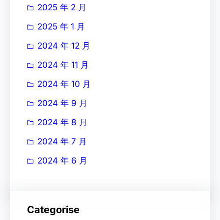
2025 年 2 月
2025 年 1 月
2024 年 12 月
2024 年 11 月
2024 年 10 月
2024 年 9 月
2024 年 8 月
2024 年 7 月
2024 年 6 月
Categorise