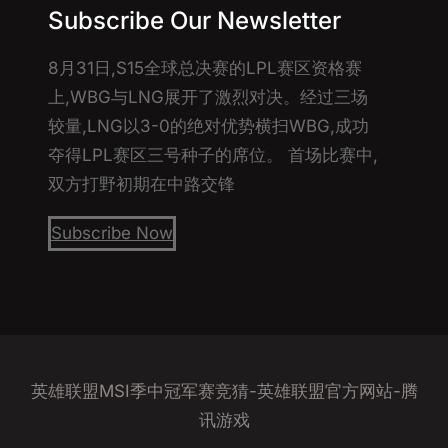
Subscribe Our Newsletter
8月31日,S15全球总决赛的LPL赛区资格赛
上,WBG与LNG展开了激烈对决。经过三场
较量,LNG以3-0的绝对优势横扫WBG,成功
夺得LPL赛区三号种子的席位。 首场比赛中,
双方打野初期在中路交锋
Subscribe Now
英雄联盟MSI季中冠军赛竞猜-英雄联盟官方网站-腾
讯游戏