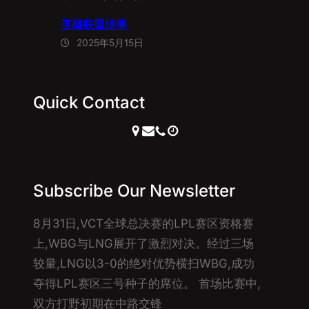
英雄联盟倍率
2025年5月15日
Quick Contact
Subscribe Our Newsletter
8月31日,VCT全球总决赛的LPL赛区资格赛
上,WBG与LNG展开了激烈对决。经过三场
较量,LNG以3-0的绝对优势横扫WBG,成功
夺得LPL赛区三号种子的席位。 首场比赛中,
双方打野初期在中路交锋