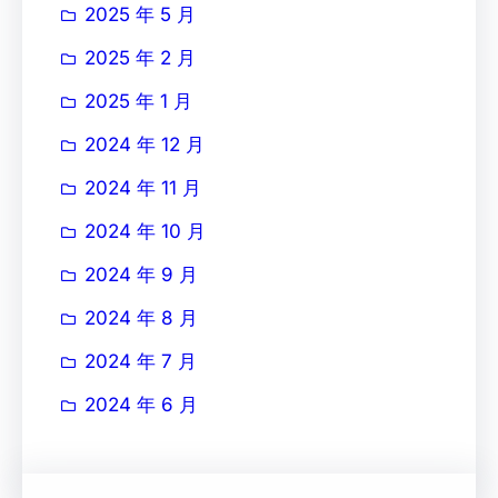
2025 年 5 月
2025 年 2 月
2025 年 1 月
2024 年 12 月
2024 年 11 月
2024 年 10 月
2024 年 9 月
2024 年 8 月
2024 年 7 月
2024 年 6 月