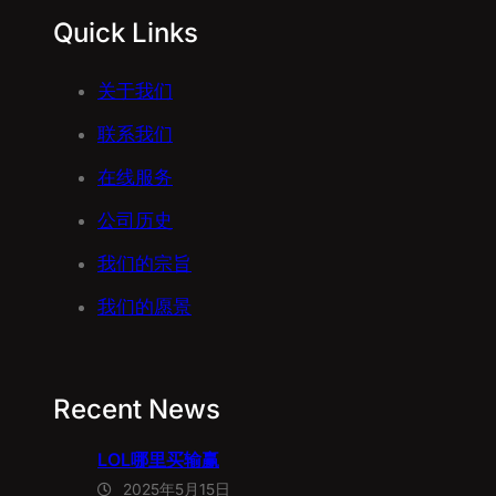
Quick Links
关于我们
联系我们
在线服务
公司历史
我们的宗旨
我们的愿景
Recent News
LOL哪里买输赢
2025年5月15日