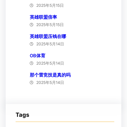
2025年5月15日
英雄联盟倍率
2025年5月15日
英雄联盟压钱在哪
2025年5月14日
OB体育
2025年5月14日
那个雷竞技是真的吗
2025年5月14日
Tags