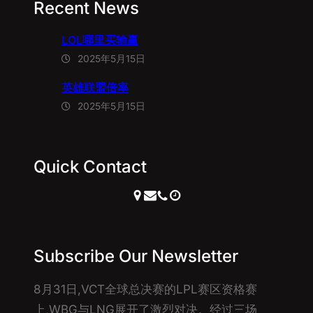
Recent News
LOL哪里买输赢
2025年5月15日
英雄联盟倍率
2025年5月15日
Quick Contact
Subscribe Our Newsletter
8月31日,VCT全球总决赛的LPL赛区资格赛
上,WBG与LNG展开了激烈对决。经过三场