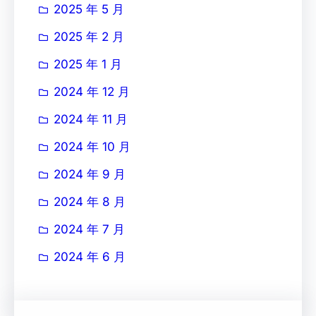
2025 年 5 月
2025 年 2 月
2025 年 1 月
2024 年 12 月
2024 年 11 月
2024 年 10 月
2024 年 9 月
2024 年 8 月
2024 年 7 月
2024 年 6 月