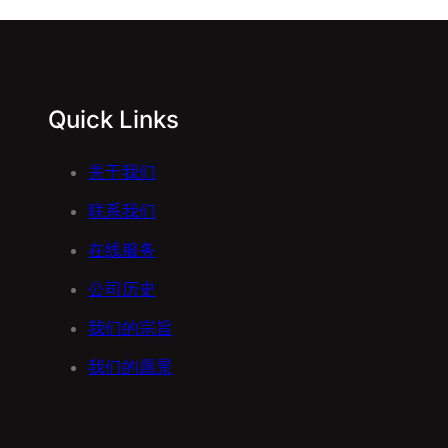
Quick Links
关于我们
联系我们
在线服务
公司历史
我们的宗旨
我们的愿景