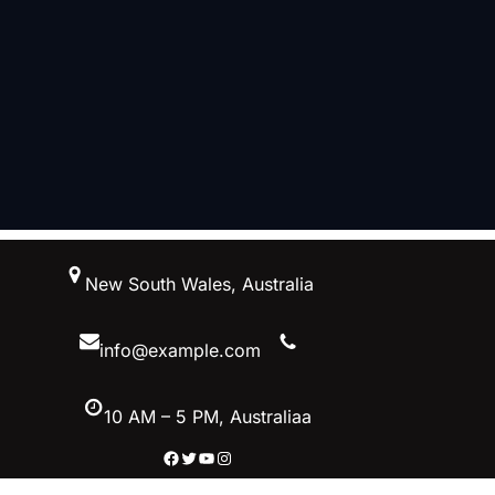
New South Wales, Australia
info@example.com
10 AM – 5 PM, Australiaa
Facebook
Twitter
YouTube
Instagram