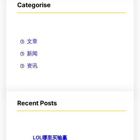
Categorise
文章
新闻
资讯
Recent Posts
LOL哪里买输赢