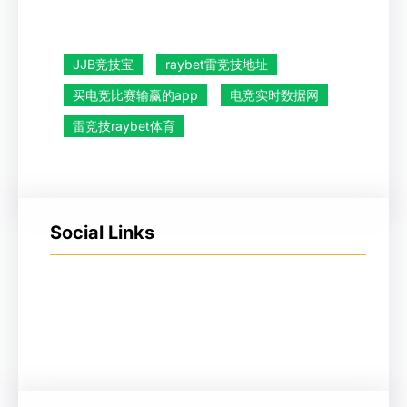
JJB竞技宝
raybet雷竞技地址
买电竞比赛输赢的app
电竞实时数据网
雷竞技raybet体育
Social Links
Facebook
Twitter
LinkedIn
Instagram