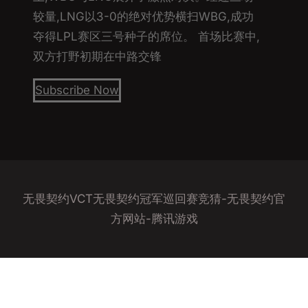
较量,LNG以3-0的绝对优势横扫WBG,成功
夺得LPL赛区三号种子的席位。 首场比赛中,
双方打野初期在中路交锋
Subscribe Now
无畏契约VCT无畏契约冠军巡回赛竞猜-无畏契约官
方网站-腾讯游戏