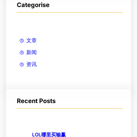
Categorise
文章
新闻
资讯
Recent Posts
LOL哪里买输赢