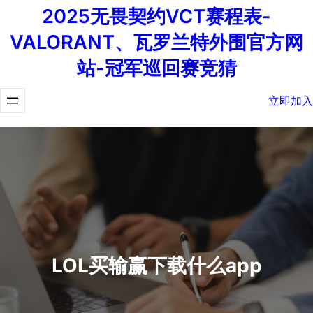
2025无畏契约VCT赛程表-
VALORANT、瓦罗兰特外围官方网
站-冠军巡回赛竞猜
立即加入
LOL买输赢下载什么app