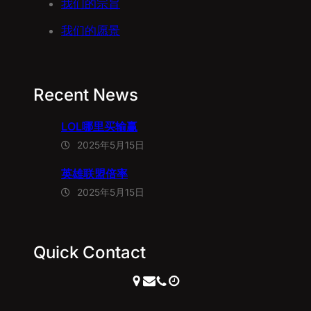
我们的宗旨
我们的愿景
Recent News
LOL哪里买输赢
2025年5月15日
英雄联盟倍率
2025年5月15日
Quick Contact