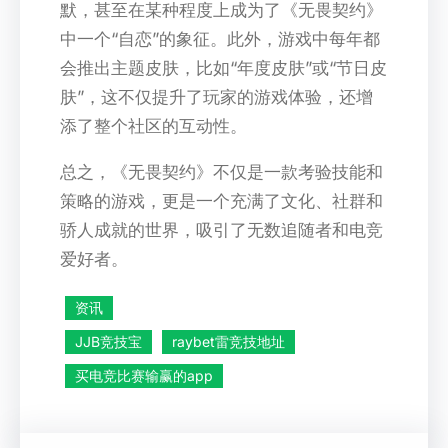
默，甚至在某种程度上成为了《无畏契约》
中一个“自恋”的象征。此外，游戏中每年都
会推出主题皮肤，比如“年度皮肤”或“节日皮
肤”，这不仅提升了玩家的游戏体验，还增
添了整个社区的互动性。
总之，《无畏契约》不仅是一款考验技能和
策略的游戏，更是一个充满了文化、社群和
骄人成就的世界，吸引了无数追随者和电竞
爱好者。
资讯
JJB竞技宝
raybet雷竞技地址
买电竞比赛输赢的app