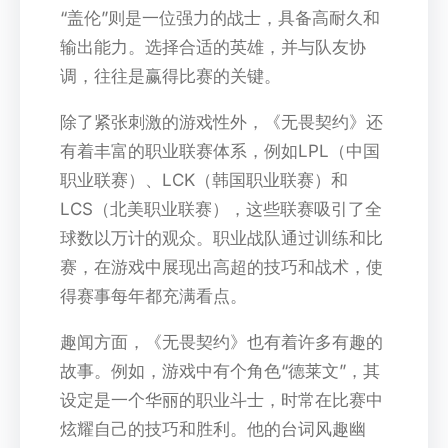
“盖伦”则是一位强力的战士，具备高耐久和
输出能力。选择合适的英雄，并与队友协
调，往往是赢得比赛的关键。
除了紧张刺激的游戏性外，《无畏契约》还
有着丰富的职业联赛体系，例如LPL（中国
职业联赛）、LCK（韩国职业联赛）和
LCS（北美职业联赛），这些联赛吸引了全
球数以万计的观众。职业战队通过训练和比
赛，在游戏中展现出高超的技巧和战术，使
得赛事每年都充满看点。
趣闻方面，《无畏契约》也有着许多有趣的
故事。例如，游戏中有个角色“德莱文”，其
设定是一个华丽的职业斗士，时常在比赛中
炫耀自己的技巧和胜利。他的台词风趣幽