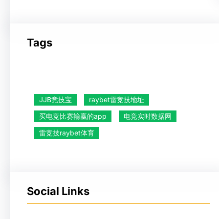
Tags
JJB竞技宝
raybet雷竞技地址
买电竞比赛输赢的app
电竞实时数据网
雷竞技raybet体育
Social Links