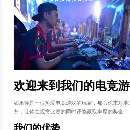
欢迎来到我们的电竞游
如果你是一位热爱电竞游戏的玩家，那么你来对地
务，让你在观赏比赛的同时还能赢取丰厚的奖金。
我们的优势