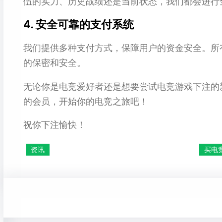
伍的实力、历史战绩还是当前状态，我们都会进行
4. 安全可靠的支付系统
我们提供多种支付方式，保障用户的资金安全。所
的保密和安全。
无论你是电竞爱好者还是想要尝试电竞游戏下注的
的会员，开始你的电竞之旅吧！
祝你下注愉快！
资讯
买电