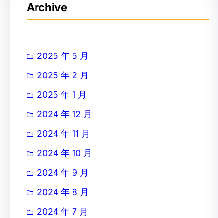
Archive
2025 年 5 月
2025 年 2 月
2025 年 1 月
2024 年 12 月
2024 年 11 月
2024 年 10 月
2024 年 9 月
2024 年 8 月
2024 年 7 月