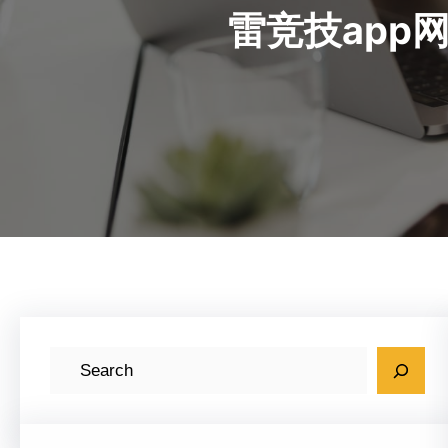
雷竞技app
搜
索