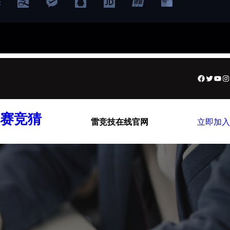
Facebo
Twitte
You
In
回赛竞猜
雷竞技在线官网
立即加入