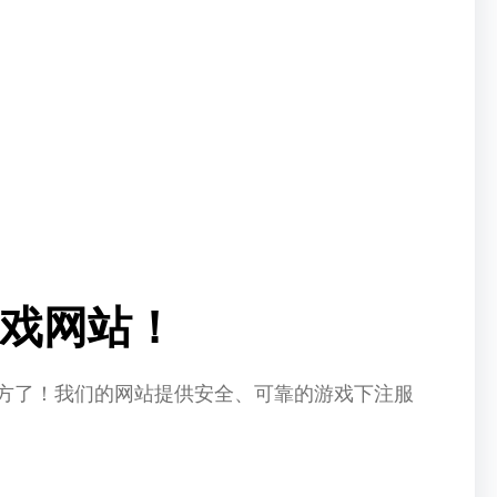
戏网站！
方了！我们的网站提供安全、可靠的游戏下注服