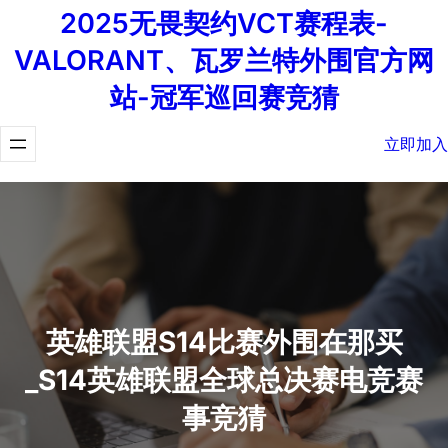
2025无畏契约VCT赛程表-
VALORANT、瓦罗兰特外围官方网
站-冠军巡回赛竞猜
立即加入
英雄联盟S14比赛外围在那买
_S14英雄联盟全球总决赛电竞赛
事竞猜