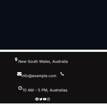
New South Wales, Australia
info@example.com
10 AM – 5 PM, Australiaa
Facebook
Twitter
YouTube
Instagram