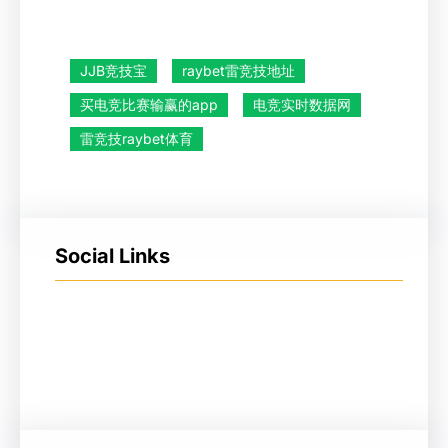
JJB竞技宝
raybet雷竞技地址
买电竞比赛输赢的app
电竞实时数据网
雷竞技raybet体育
Social Links
Facebook
Twitter
LinkedIn
Instagram