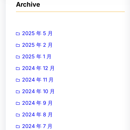
Archive
2025 年 5 月
2025 年 2 月
2025 年 1 月
2024 年 12 月
2024 年 11 月
2024 年 10 月
2024 年 9 月
2024 年 8 月
2024 年 7 月