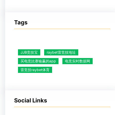
Tags
JJB竞技宝
raybet雷竞技地址
买电竞比赛输赢的app
电竞实时数据网
雷竞技raybet体育
Social Links