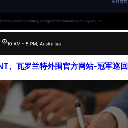
10 AM – 5 PM, Australiaa
RANT、瓦罗兰特外围官方网站-冠军巡