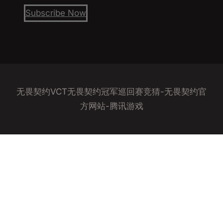
Subscribe Now
无畏契约VCT无畏契约冠军巡回赛竞猜-无畏契约官
方网站-腾讯游戏