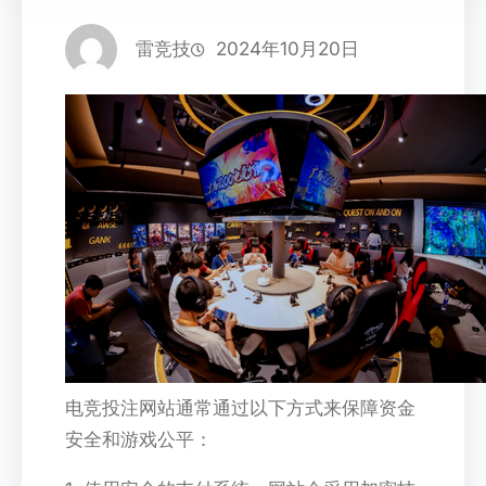
雷竞技
2024年10月20日
电竞投注网站通常通过以下方式来保障资金
安全和游戏公平：