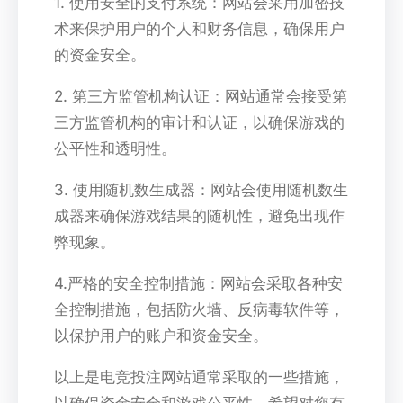
1. 使用安全的支付系统：网站会采用加密技
术来保护用户的个人和财务信息，确保用户
的资金安全。
2. 第三方监管机构认证：网站通常会接受第
三方监管机构的审计和认证，以确保游戏的
公平性和透明性。
3. 使用随机数生成器：网站会使用随机数生
成器来确保游戏结果的随机性，避免出现作
弊现象。
4.严格的安全控制措施：网站会采取各种安
全控制措施，包括防火墙、反病毒软件等，
以保护用户的账户和资金安全。
以上是电竞投注网站通常采取的一些措施，
以确保资金安全和游戏公平性。希望对您有