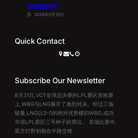
英雄联盟倍率
2025年5月15日
Quick Contact
Subscribe Our Newsletter
8月31日,VCT全球总决赛的LPL赛区资格赛
上,WBG与LNG展开了激烈对决。经过三场
较量,LNG以3-0的绝对优势横扫WBG,成功
夺得LPL赛区三号种子的席位。 首场比赛中,
双方打野初期在中路交锋