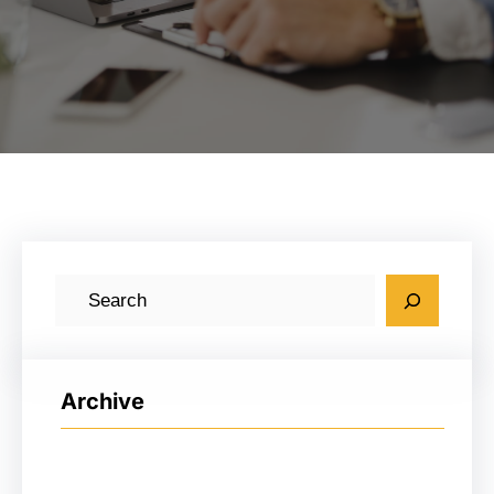
搜
索
Archive