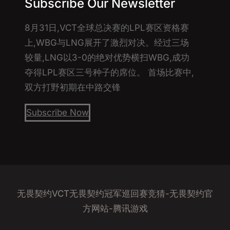
Subscribe Our Newsletter
8月31日,VCT全球总决赛的LPL赛区资格赛
上,WBG与LNG展开了激烈对决。经过三场
较量,LNG以3-0的绝对优势横扫WBG,成功
夺得LPL赛区三号种子的席位。 首场比赛中,
双方打野初期在中路交锋
Subscribe Now
无畏契约VCT无畏契约冠军巡回赛竞猜-无畏契约官
方网站-腾讯游戏