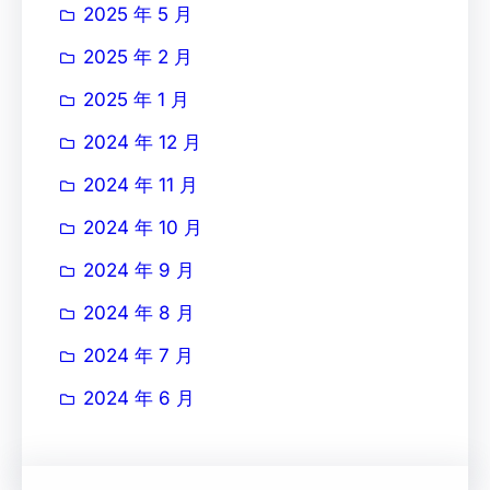
2025 年 5 月
2025 年 2 月
2025 年 1 月
2024 年 12 月
2024 年 11 月
2024 年 10 月
2024 年 9 月
2024 年 8 月
2024 年 7 月
2024 年 6 月