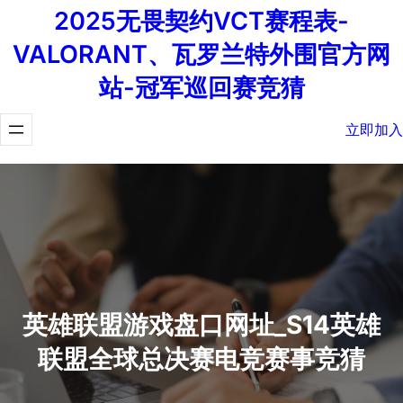
2025无畏契约VCT赛程表-
VALORANT、瓦罗兰特外围官方网
站-冠军巡回赛竞猜
立即加入
英雄联盟游戏盘口网址_S14英雄
联盟全球总决赛电竞赛事竞猜