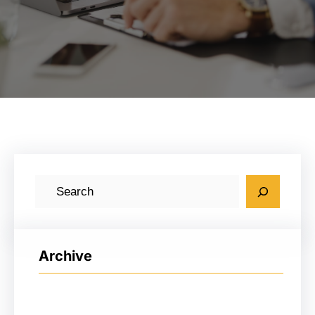
搜
索
Archive