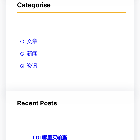
Categorise
文章
新闻
资讯
Recent Posts
LOL哪里买输赢