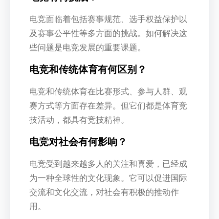
电竞面临着包括赛事规范、选手权益保护以
及赛事公平性等多方面的挑战。如何解决这
些问题是电竞发展的重要课题。
电竞和传统体育有何区别？
电竞和传统体育在比赛形式、参与人群、观
赛方式等方面存在差异。但它们都是体育竞
技活动，都具有竞技精神。
电竞对社会有何影响？
电竞受到越来越多人的关注和喜爱，已经成
为一种全球性的文化现象。它可以促进国际
交流和文化交流，对社会有积极的推动作
用。