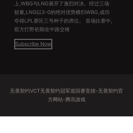
上,WBG与LNG展开了激烈对决。经过三场
较量,LNG以3-0的绝对优势横扫WBG,成功
夺得LPL赛区三号种子的席位。 首场比赛中,
双方打野初期在中路交锋
Subscribe Now
无畏契约VCT无畏契约冠军巡回赛竞猜-无畏契约官
方网站-腾讯游戏