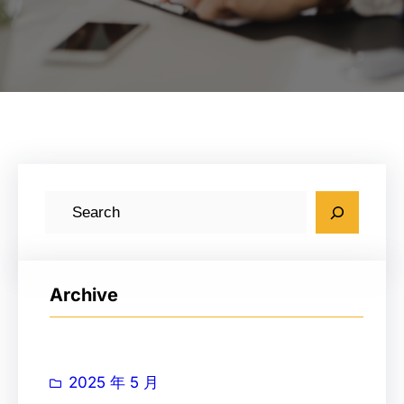
搜
索
Archive
2025 年 5 月