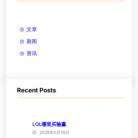
文章
新闻
资讯
Recent Posts
LOL哪里买输赢
2025年5月15日