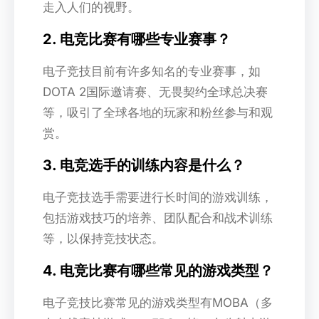
走入人们的视野。
2. 电竞比赛有哪些专业赛事？
电子竞技目前有许多知名的专业赛事，如
DOTA 2国际邀请赛、无畏契约全球总决赛
等，吸引了全球各地的玩家和粉丝参与和观
赏。
3. 电竞选手的训练内容是什么？
电子竞技选手需要进行长时间的游戏训练，
包括游戏技巧的培养、团队配合和战术训练
等，以保持竞技状态。
4. 电竞比赛有哪些常见的游戏类型？
电子竞技比赛常见的游戏类型有MOBA（多