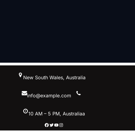
New South Wales, Australia
info@example.com
10 AM – 5 PM, Australiaa
Facebook
Twitter
YouTube
Instagram