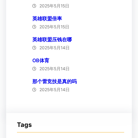
2025年5月15日
英雄联盟倍率
2025年5月15日
英雄联盟压钱在哪
2025年5月14日
OB体育
2025年5月14日
那个雷竞技是真的吗
2025年5月14日
Tags