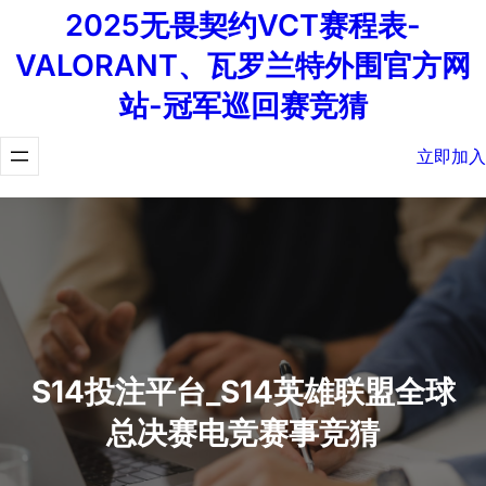
2025无畏契约VCT赛程表-
VALORANT、瓦罗兰特外围官方网
站-冠军巡回赛竞猜
立即加入
S14投注平台_S14英雄联盟全球
总决赛电竞赛事竞猜