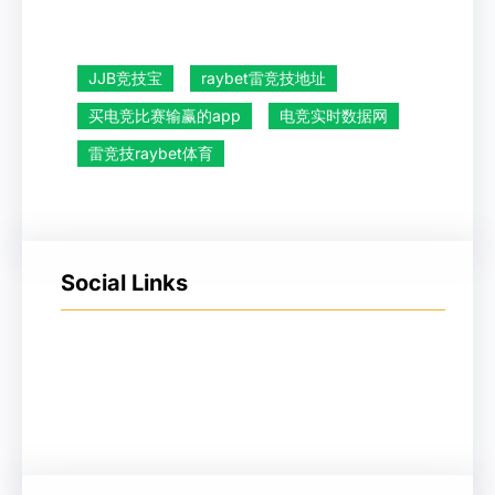
JJB竞技宝
raybet雷竞技地址
买电竞比赛输赢的app
电竞实时数据网
雷竞技raybet体育
Social Links
Facebook
Twitter
LinkedIn
Instagram