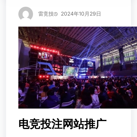
雷竞技
2024年10月29日
电竞投注网站推广