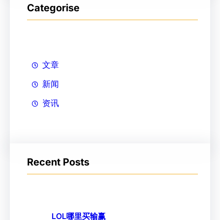
Categorise
文章
新闻
资讯
Recent Posts
LOL哪里买输赢