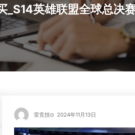
4买_S14英雄联盟全球总决
雷竞技
2024年11月13日