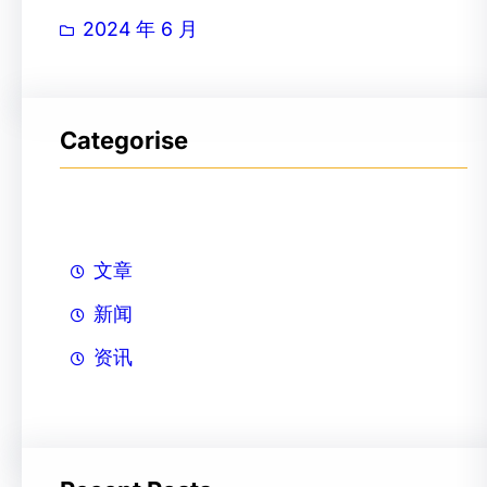
2024 年 6 月
Categorise
文章
新闻
资讯