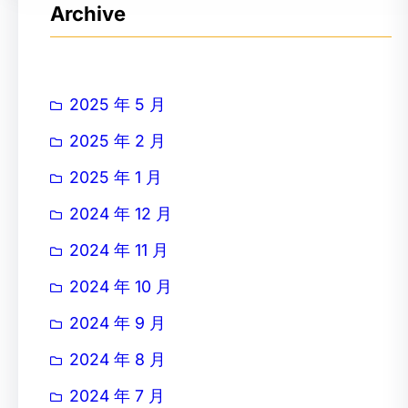
Archive
2025 年 5 月
2025 年 2 月
2025 年 1 月
2024 年 12 月
2024 年 11 月
2024 年 10 月
2024 年 9 月
2024 年 8 月
2024 年 7 月