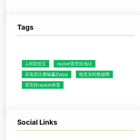
Tags
JJB竞技宝
raybet雷竞技地址
买电竞比赛输赢的app
电竞实时数据网
雷竞技raybet体育
Social Links