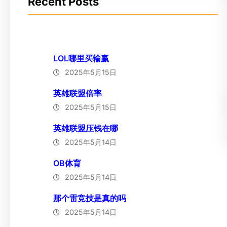
Recent Posts
LOL哪里买输赢
2025年5月15日
英雄联盟倍率
2025年5月15日
英雄联盟压钱在哪
2025年5月14日
OB体育
2025年5月14日
那个雷竞技是真的吗
2025年5月14日