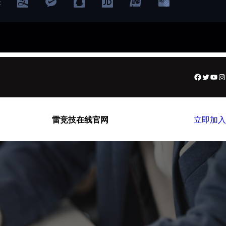
Facebo
Twitte
You
In
雷竞技在线官网
立即加入