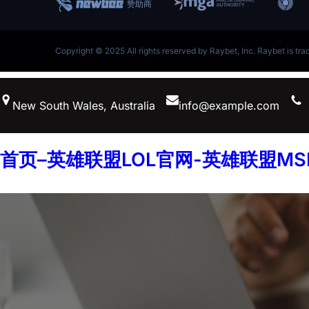
跳
New South Wales, Australia
info@example.com
至
内
容
首页–英雄联盟LOL官网-英雄联盟M