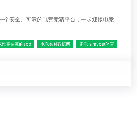
一个安全、可靠的电竞竞猜平台，一起迎接电竞
竞比赛输赢的app
电竞实时数据网
雷竞技raybet体育