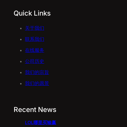
Quick Links
关于我们
联系我们
在线服务
公司历史
我们的宗旨
我们的愿景
Recent News
LOL哪里买输赢