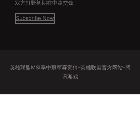
双方打野初期在中路交锋
Subscribe Now
英雄联盟MSI季中冠军赛竞猜-英雄联盟官方网站-腾
讯游戏