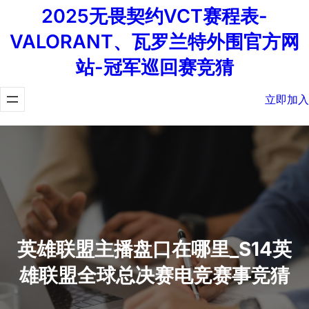
2025无畏契约VCT赛程表-
VALORANT、瓦罗兰特外围官方网
站-冠军巡回赛竞猜
立即加入
英雄联盟主播盘口在哪里_S14英
雄联盟全球总决赛电竞赛事竞猜