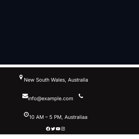
New South Wales, Australia
info@example.com
10 AM – 5 PM, Australiaa
Facebook
Twitter
YouTube
Instagram