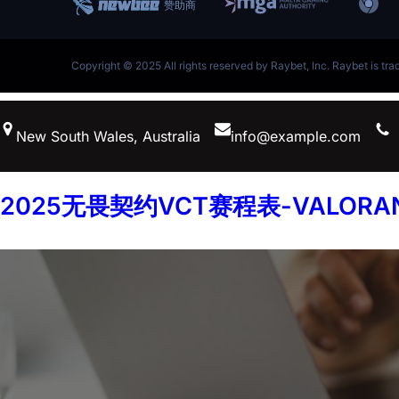
跳
New South Wales, Australia
info@example.com
至
内
容
2025无畏契约VCT赛程表-VALO