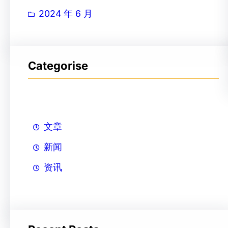
2024 年 6 月
Categorise
文章
新闻
资讯