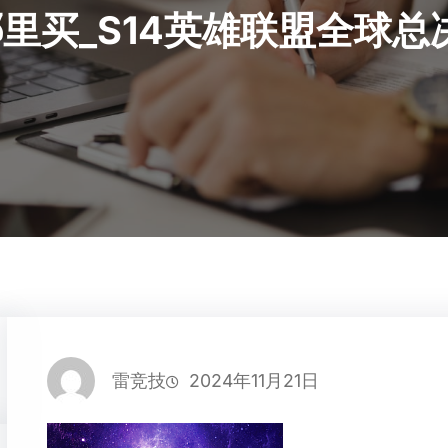
在哪里买_S14英雄联盟全球
雷竞技
2024年11月21日