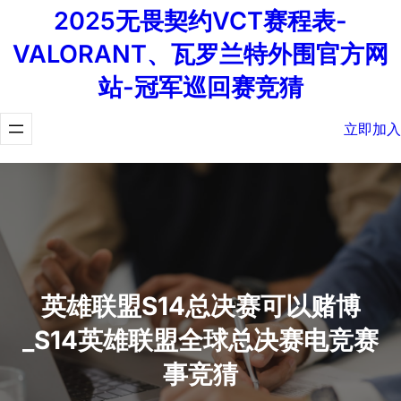
2025无畏契约VCT赛程表-
VALORANT、瓦罗兰特外围官方网
站-冠军巡回赛竞猜
立即加入
英雄联盟S14总决赛可以赌博
_S14英雄联盟全球总决赛电竞赛
事竞猜