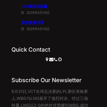
LOL哪里买输赢
2025年5月15日
英雄联盟倍率
2025年5月15日
Quick Contact
Subscribe Our Newsletter
8月31日,VCT全球总决赛的LPL赛区资格赛
上,WBG与LNG展开了激烈对决。经过三场
较量,LNG以3-0的绝对优势横扫WBG,成功