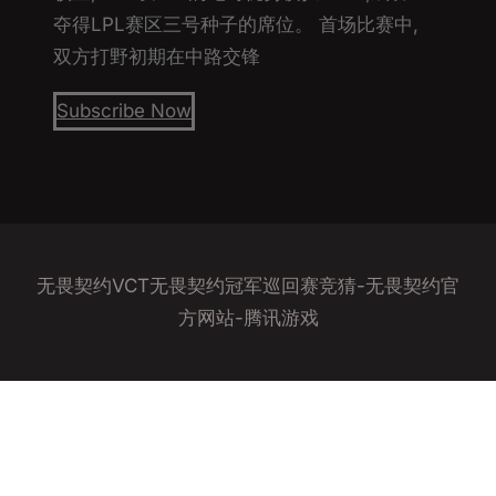
夺得LPL赛区三号种子的席位。 首场比赛中,
双方打野初期在中路交锋
Subscribe Now
无畏契约VCT无畏契约冠军巡回赛竞猜-无畏契约官
方网站-腾讯游戏