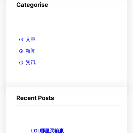
Categorise
文章
新闻
资讯
Recent Posts
LOL哪里买输赢