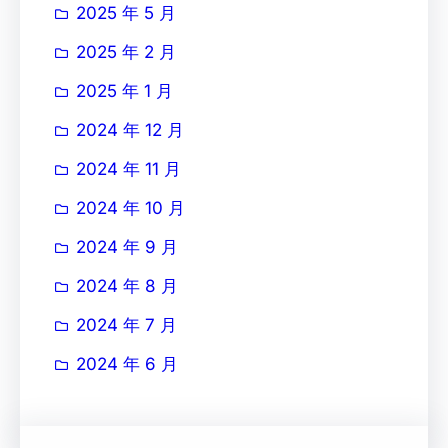
2025 年 5 月
2025 年 2 月
2025 年 1 月
2024 年 12 月
2024 年 11 月
2024 年 10 月
2024 年 9 月
2024 年 8 月
2024 年 7 月
2024 年 6 月