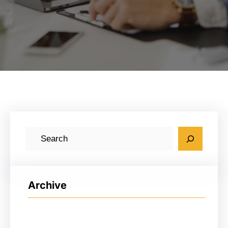
搜
索
Archive