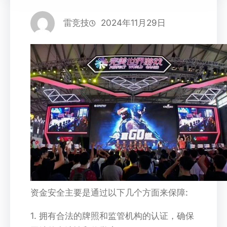
雷竞技
2024年11月29日
资金安全主要是通过以下几个方面来保障:
1. 拥有合法的牌照和监管机构的认证，确保