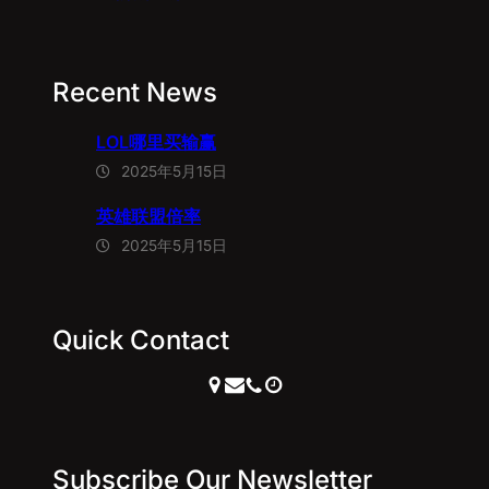
Recent News
LOL哪里买输赢
2025年5月15日
英雄联盟倍率
2025年5月15日
Quick Contact
Subscribe Our Newsletter