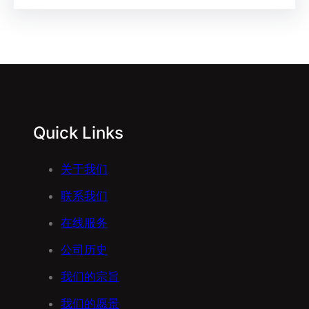
Quick Links
关于我们
联系我们
在线服务
公司历史
我们的宗旨
我们的愿景