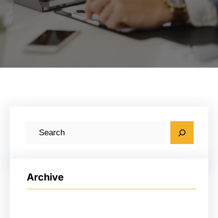
搜
索
Archive