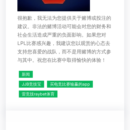
很抱歉，我无法为您提供关于赌博或投注的
建议。非法的赌博活动可能会对您的财务和
社会生活造成严重的负面影响。如果您对
LPL比赛感兴趣，我建议您以观赏的心态去
支持您喜爱的战队，而不是用赌博的方式参
与其中。祝您在比赛中取得愉快的体验！
新闻
JJB竞技宝
买电竞比赛输赢的app
雷竞技raybet体育