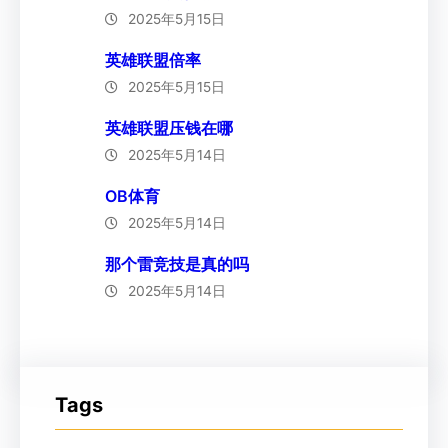
2025年5月15日
英雄联盟倍率
2025年5月15日
英雄联盟压钱在哪
2025年5月14日
OB体育
2025年5月14日
那个雷竞技是真的吗
2025年5月14日
Tags