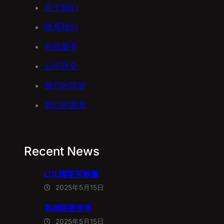
关于我们
联系我们
在线服务
公司历史
我们的宗旨
我们的愿景
Recent News
LOL哪里买输赢
2025年5月15日
英雄联盟倍率
2025年5月15日