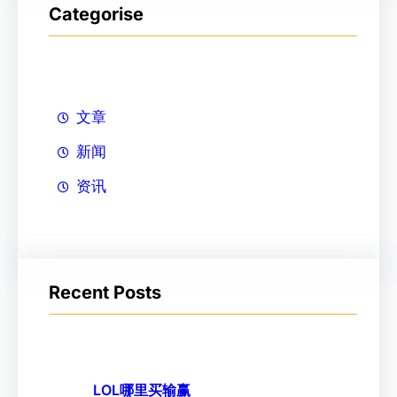
Categorise
文章
新闻
资讯
Recent Posts
LOL哪里买输赢