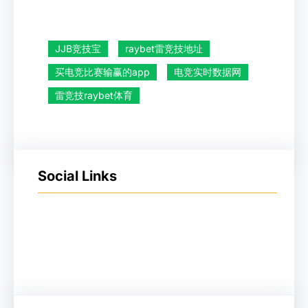
JJB竞技宝
raybet雷竞技地址
买电竞比赛输赢的app
电竞实时数据网
雷竞技raybet体育
Social Links
Facebook
Twitter
LinkedIn
Instagram