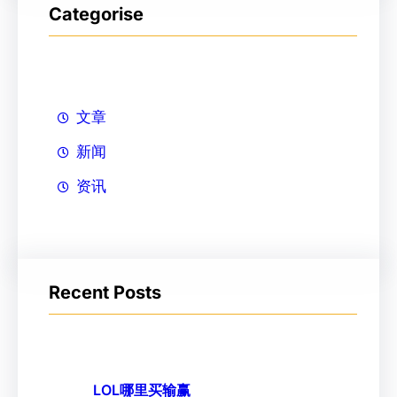
Categorise
文章
新闻
资讯
Recent Posts
LOL哪里买输赢