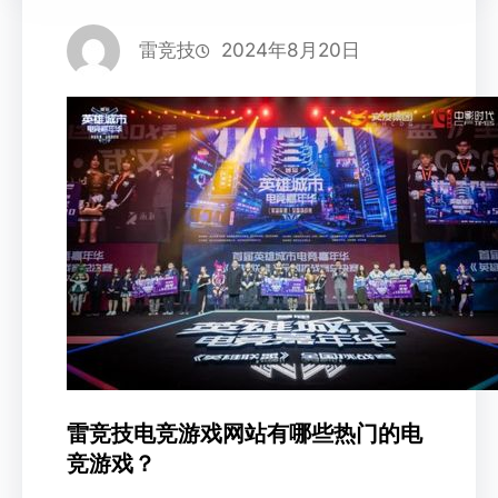
雷竞技
2024年8月20日
雷竞技电竞游戏网站有哪些热门的电
竞游戏？