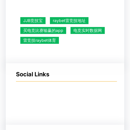
JJB竞技宝
raybet雷竞技地址
买电竞比赛输赢的app
电竞实时数据网
雷竞技raybet体育
Social Links
Facebook
Twitter
LinkedIn
Instagram