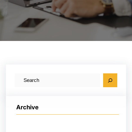
搜
索
Archive