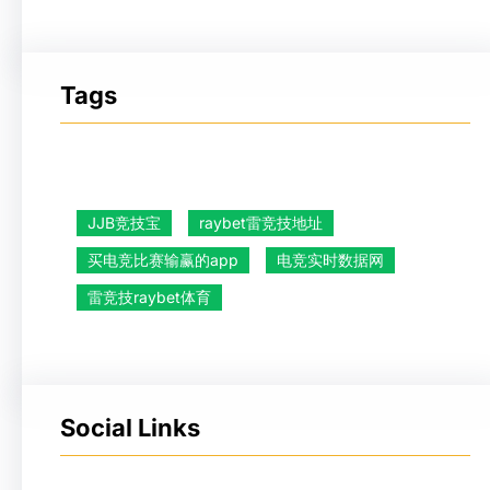
Tags
JJB竞技宝
raybet雷竞技地址
买电竞比赛输赢的app
电竞实时数据网
雷竞技raybet体育
Social Links