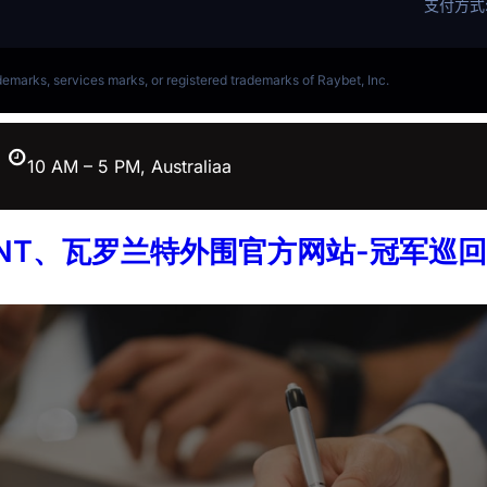
10 AM – 5 PM, Australiaa
RANT、瓦罗兰特外围官方网站-冠军巡