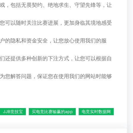
戏，包括无畏契约、绝地求生、守望先锋等，让
您可以随时关注比赛进展，更加身临其境地感受
户的隐私和资金安全，让您放心使用我们的服
们还提供多种创新的下注方式，让您可以根据自
为您解答问题，保证您在使用我们的网站时能够
JJB竞技宝
买电竞比赛输赢的app
电竞实时数据网