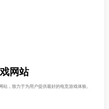
戏网站
网站，致力于为用户提供最好的电竞游戏体验。