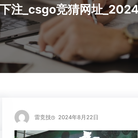
注_csgo竞猜网址_20
雷竞技
2024年8月22日