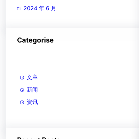
2024 年 6 月
Categorise
文章
新闻
资讯