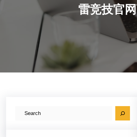
雷竞技官网下
搜
索