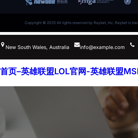
跳
New South Wales, Australia
info@example.com
至
内
容
首页–英雄联盟LOL官网-英雄联盟M