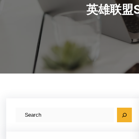
英雄联盟
搜
索