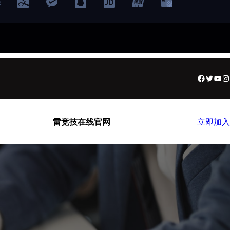
Facebo
Twitte
You
In
雷竞技在线官网
立即加入