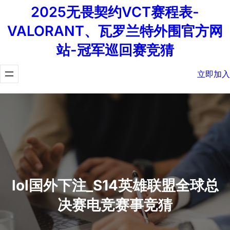
2025无畏契约VCT赛程表-
VALORANT、瓦罗兰特外围官方网
站-冠军巡回赛竞猜
立即加入
lol国外下注_S14英雄联盟全球总
决赛电竞赛事竞猜