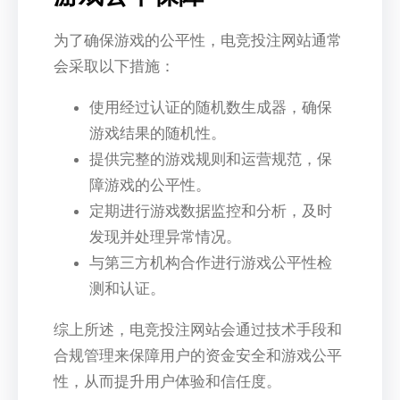
为了确保游戏的公平性，电竞投注网站通常
会采取以下措施：
使用经过认证的随机数生成器，确保
游戏结果的随机性。
提供完整的游戏规则和运营规范，保
障游戏的公平性。
定期进行游戏数据监控和分析，及时
发现并处理异常情况。
与第三方机构合作进行游戏公平性检
测和认证。
综上所述，电竞投注网站会通过技术手段和
合规管理来保障用户的资金安全和游戏公平
性，从而提升用户体验和信任度。