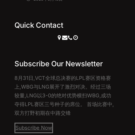
Quick Contact
Subscribe Our Newsletter
8月31日,VCT全球总决赛的LPL赛区资格赛
上,WBG与LNG展开了激烈对决。经过三场
较量,LNG以3-0的绝对优势横扫WBG,成功
夺得LPL赛区三号种子的席位。 首场比赛中,
双方打野初期在中路交锋
Subscribe Now