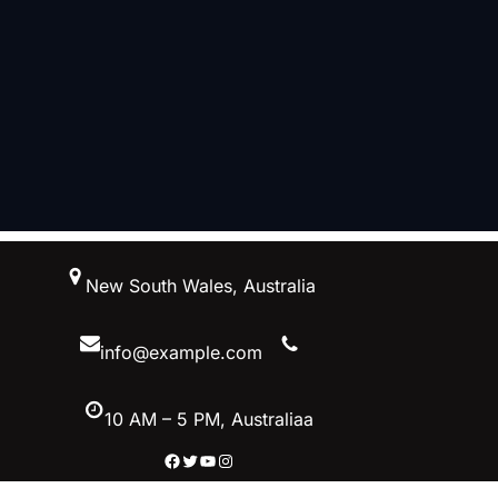
New South Wales, Australia
info@example.com
10 AM – 5 PM, Australiaa
Facebook
Twitter
YouTube
Instagram