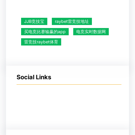
JJB竞技宝
raybet雷竞技地址
买电竞比赛输赢的app
电竞实时数据网
雷竞技raybet体育
Social Links
Facebook
Twitter
LinkedIn
Instagram