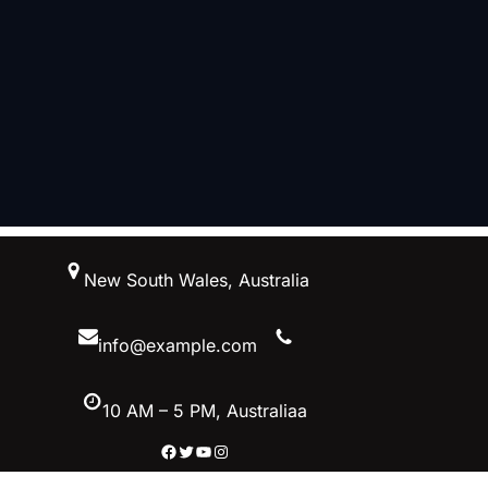
New South Wales, Australia
info@example.com
10 AM – 5 PM, Australiaa
Facebook
Twitter
YouTube
Instagram