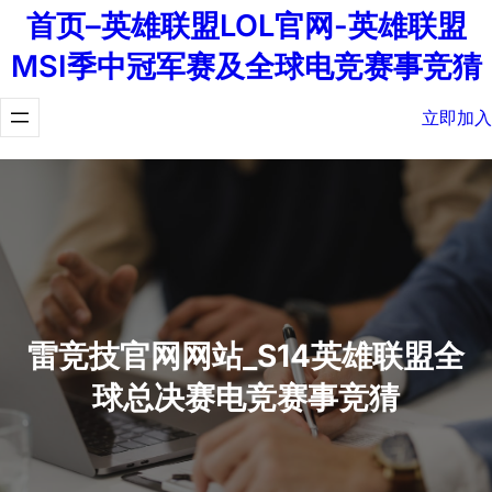
首页–英雄联盟LOL官网-英雄联盟
MSI季中冠军赛及全球电竞赛事竞猜
立即加入
雷竞技官网网站_S14英雄联盟全
球总决赛电竞赛事竞猜