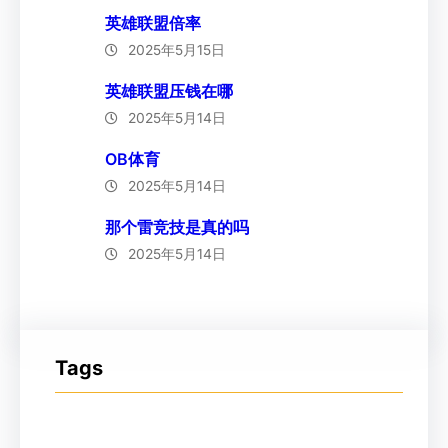
英雄联盟倍率
2025年5月15日
英雄联盟压钱在哪
2025年5月14日
OB体育
2025年5月14日
那个雷竞技是真的吗
2025年5月14日
Tags