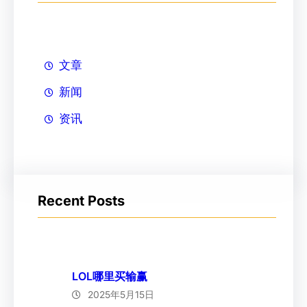
文章
新闻
资讯
Recent Posts
LOL哪里买输赢
2025年5月15日