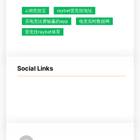
JJB竞技宝
raybet雷竞技地址
买电竞比赛输赢的app
电竞实时数据网
雷竞技raybet体育
Social Links
Facebook
Twitter
LinkedIn
Instagram