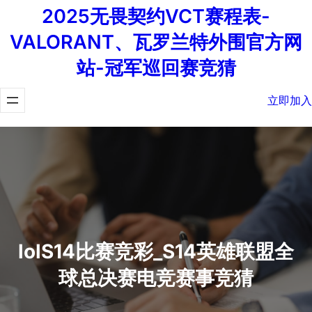
2025无畏契约VCT赛程表-
VALORANT、瓦罗兰特外围官方网
站-冠军巡回赛竞猜
立即加入
lolS14比赛竞彩_S14英雄联盟全
球总决赛电竞赛事竞猜