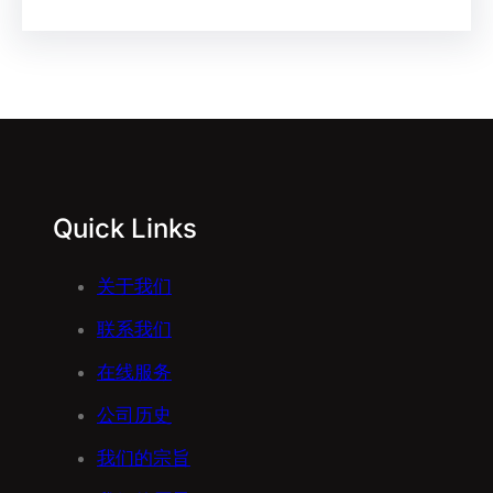
Quick Links
关于我们
联系我们
在线服务
公司历史
我们的宗旨