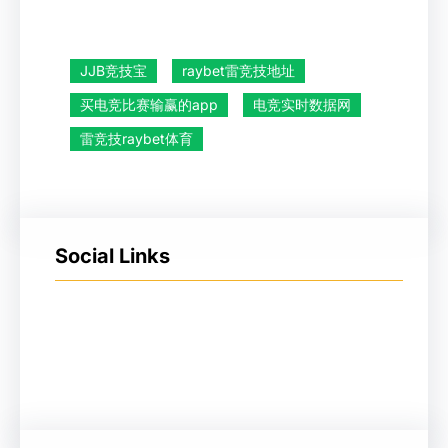
JJB竞技宝
raybet雷竞技地址
买电竞比赛输赢的app
电竞实时数据网
雷竞技raybet体育
Social Links
Facebook
Twitter
LinkedIn
Instagram