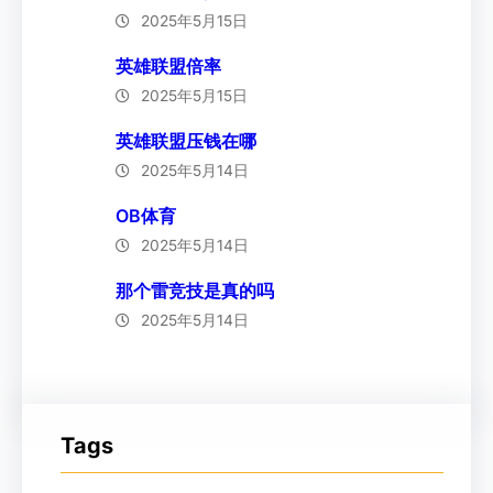
2025年5月15日
英雄联盟倍率
2025年5月15日
英雄联盟压钱在哪
2025年5月14日
OB体育
2025年5月14日
那个雷竞技是真的吗
2025年5月14日
Tags