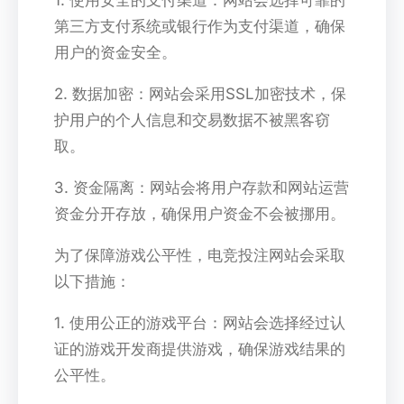
第三方支付系统或银行作为支付渠道，确保
用户的资金安全。
2. 数据加密：网站会采用SSL加密技术，保
护用户的个人信息和交易数据不被黑客窃
取。
3. 资金隔离：网站会将用户存款和网站运营
资金分开存放，确保用户资金不会被挪用。
为了保障游戏公平性，电竞投注网站会采取
以下措施：
1. 使用公正的游戏平台：网站会选择经过认
证的游戏开发商提供游戏，确保游戏结果的
公平性。