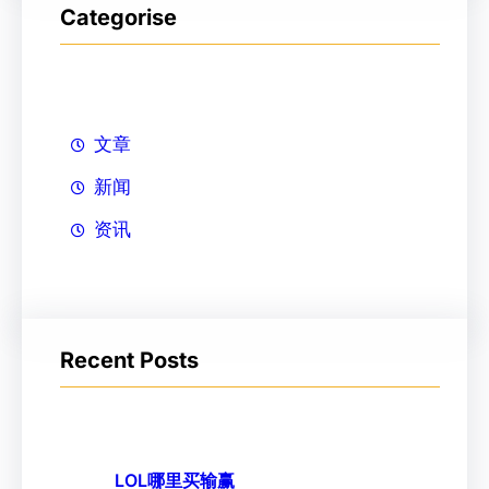
Categorise
文章
新闻
资讯
Recent Posts
LOL哪里买输赢