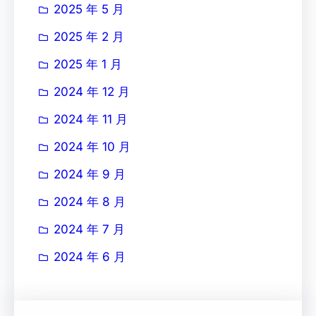
2025 年 5 月
2025 年 2 月
2025 年 1 月
2024 年 12 月
2024 年 11 月
2024 年 10 月
2024 年 9 月
2024 年 8 月
2024 年 7 月
2024 年 6 月