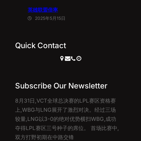
英雄联盟倍率
2025年5月15日
Quick Contact
Subscribe Our Newsletter
8月31日,VCT全球总决赛的LPL赛区资格赛
上,WBG与LNG展开了激烈对决。经过三场
较量,LNG以3-0的绝对优势横扫WBG,成功
夺得LPL赛区三号种子的席位。 首场比赛中,
双方打野初期在中路交锋