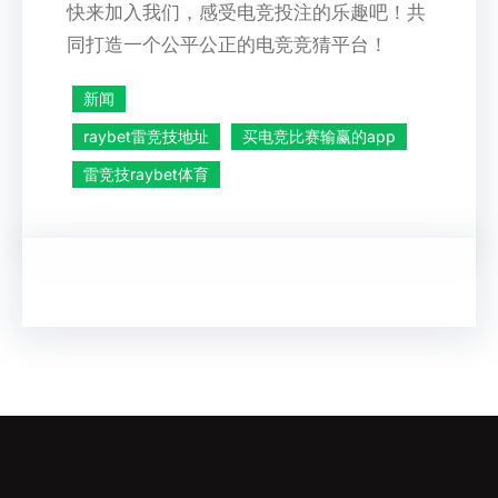
快来加入我们，感受电竞投注的乐趣吧！共
同打造一个公平公正的电竞竞猜平台！
新闻
raybet雷竞技地址
买电竞比赛输赢的app
雷竞技raybet体育