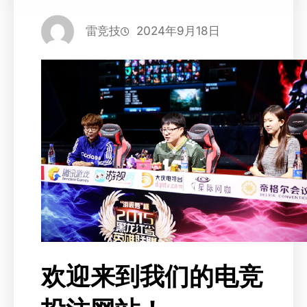
雷竞技
2024年9月18日
欢迎来到我们的电竞