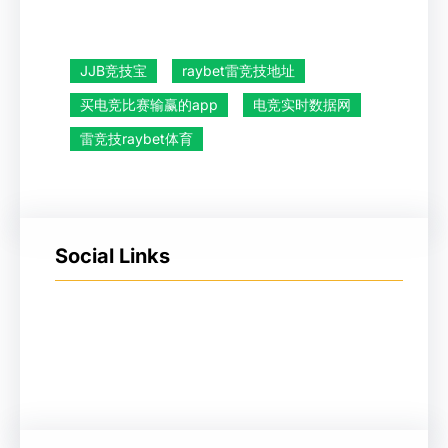
JJB竞技宝
raybet雷竞技地址
买电竞比赛输赢的app
电竞实时数据网
雷竞技raybet体育
Social Links
Facebook
Twitter
LinkedIn
Instagram