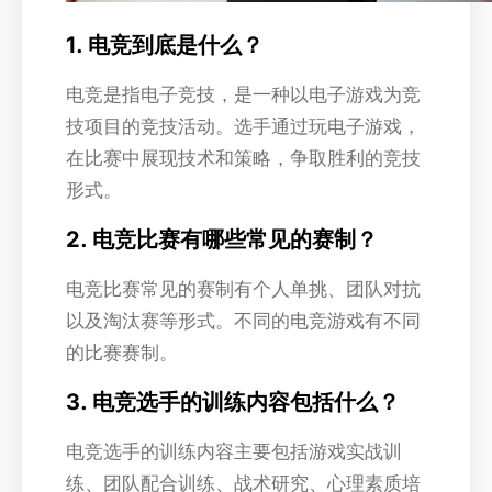
1. 电竞到底是什么？
电竞是指电子竞技，是一种以电子游戏为竞
技项目的竞技活动。选手通过玩电子游戏，
在比赛中展现技术和策略，争取胜利的竞技
形式。
2. 电竞比赛有哪些常见的赛制？
电竞比赛常见的赛制有个人单挑、团队对抗
以及淘汰赛等形式。不同的电竞游戏有不同
的比赛赛制。
3. 电竞选手的训练内容包括什么？
电竞选手的训练内容主要包括游戏实战训
练、团队配合训练、战术研究、心理素质培