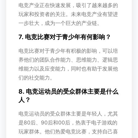
电竞产业正在快速发展，吸引了越来越多的
玩家和投资者的关注。未来电竞产业有望进
一步壮大，成为一个巨大的产业链。
7. 电竞比赛对于青少年有何影响？
电竞比赛对于青少年有积极的影响，可以培
养他们的团队合作能力、思维能力、逻辑思
维能力以及应变能力，同时也有助于发展他
们的社交能力。
8. 电竞运动员的受众群体主要是什么
人？
电竞运动员的受众群体主要是年轻人，尤其
是80后、90后和00后，热衷于电子游戏的
玩家群体。他们热爱电竞比赛，支持自己喜