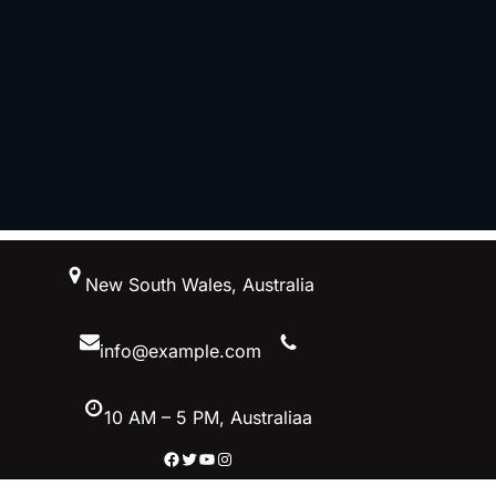
New South Wales, Australia
info@example.com
10 AM – 5 PM, Australiaa
Facebook
Twitter
YouTube
Instagram