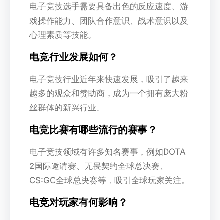
电子竞技选手需要具备出色的反应速度、游
戏操作能力、团队合作意识、战术意识以及
心理素质等技能。
电竞行业发展如何？
电子竞技行业近年来快速发展，吸引了越来
越多的观众和赞助商，成为一个拥有庞大粉
丝群体的新兴行业。
电竞比赛有哪些流行的赛事？
电子竞技领域有许多知名赛事，例如DOTA
2国际邀请赛、无畏契约全球总决赛、
CS:GO全球总决赛等，吸引全球玩家关注。
电竞对玩家有何影响？