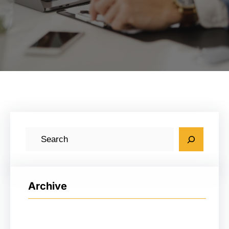
搜
索
Archive