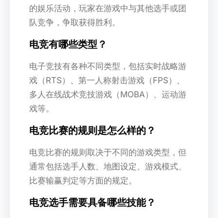
的娱乐活动，玩家在游戏中与其他选手或团
队竞争，争取获得胜利。
电竞有哪些类型？
电子竞技有各种不同类型，包括实时战略游
戏（RTS）、第一人称射击游戏（FPS）、
多人在线战术竞技游戏（MOBA）、运动游
戏等。
电竞比赛的规则是怎么样的？
电竞比赛的规则取决于不同的游戏类型，但
通常包括选手人数、地图设定、游戏模式、
比赛输赢判定等方面的规定。
电竞选手需要具备哪些技能？