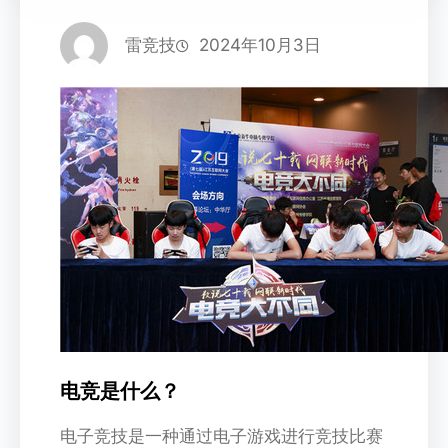
雷竞技
2024年10月3日
电竞是什么？
电子竞技是一种通过电子游戏进行竞技比赛