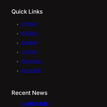
Quick Links
关于我们
联系我们
在线服务
公司历史
我们的宗旨
我们的愿景
Recent News
LOL哪里买输赢