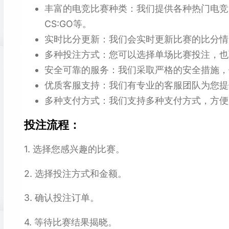
丰富的电竞比赛种类：我们提供各种热门电竞
CS:GO等。
实时比分更新：我们会实时更新比赛的比分情
多种投注方式：您可以选择单场比赛投注，也
安全可靠的服务：我们采取严格的安全措施，
优质客服支持：我们有专业的客服团队为您提
多种支付方式：我们支持多种支付方式，方便
投注流程：
1. 选择您感兴趣的比赛。
2. 选择投注方式和金额。
3. 确认投注订单。
4. 等待比赛结果揭晓。