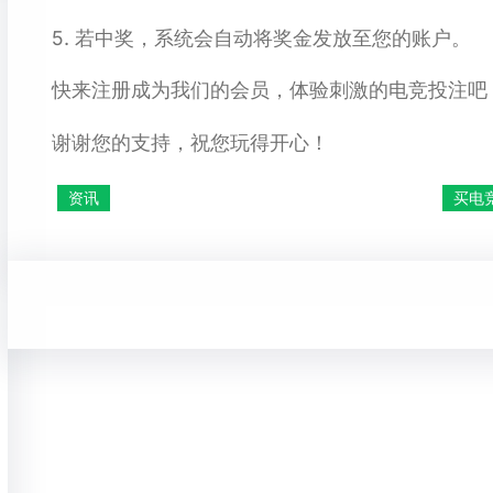
5. 若中奖，系统会自动将奖金发放至您的账户。
快来注册成为我们的会员，体验刺激的电竞投注吧
谢谢您的支持，祝您玩得开心！
资讯
买电