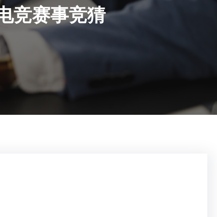
赛电竞赛事竞猜