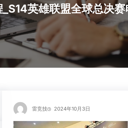
_S14英雄联盟全球总决
雷竞技
2024年10月3日