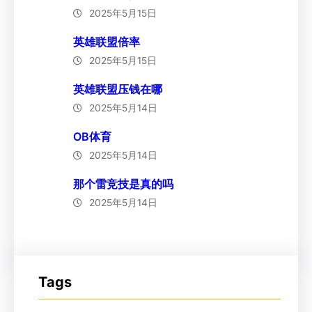
2025年5月15日
英雄联盟倍率
2025年5月15日
英雄联盟压钱在哪
2025年5月14日
OB体育
2025年5月14日
那个雷竞技是真的吗
2025年5月14日
Tags