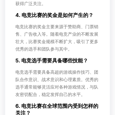
获得广泛关注。
4. 电竞比赛的奖金是如何产生的？
电竞比赛的奖金主要来源于赞助商、门票销
售、广告收入等。随着电竞产业的不断发展
壮大，比赛奖金规模不断扩大，吸引了更多
优秀的选手和团队参与其中。
5. 电竞选手需要具备哪些技能？
电竞选手需要具备高超的游戏操作技巧、团
队合作意识、战术意识和心理素质。优秀的
选手通常能够灵活应对各种游戏情况，与队
友密切配合，稳定发挥自己的水平。
6. 电竞比赛在全球范围内受到怎样的
关注？