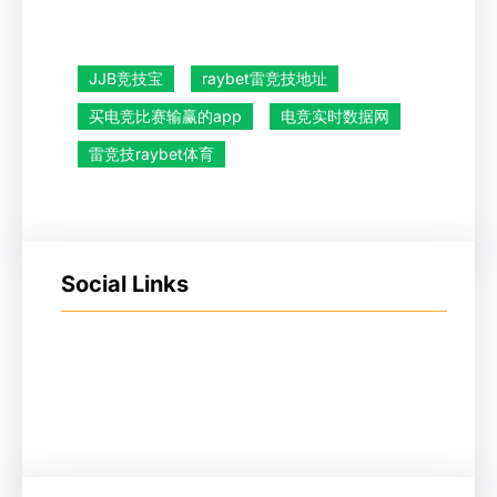
JJB竞技宝
raybet雷竞技地址
买电竞比赛输赢的app
电竞实时数据网
雷竞技raybet体育
Social Links
Facebook
Twitter
LinkedIn
Instagram