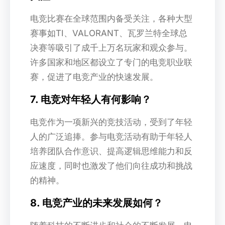
电竞比赛在全球范围内备受关注，各种大型
赛事如TI、VALORANT、瓦罗兰特全球总
决赛等吸引了成千上万名玩家和观众参与。
许多国家和地区都设立了专门的电竞职业联
赛，促进了电竞产业的快速发展。
7. 电竞对年轻人有何影响？
电竞作为一项新兴的竞技活动，受到了年轻
人的广泛追捧。参与电竞活动有助于年轻人
培养团队合作意识、提高逻辑思维能力和反
应速度，同时也激发了他们向往成功和挑战
的精神。
8. 电竞产业的未来发展如何？