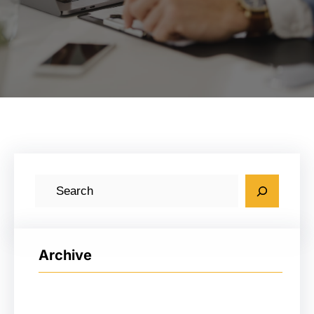
搜
索
Archive