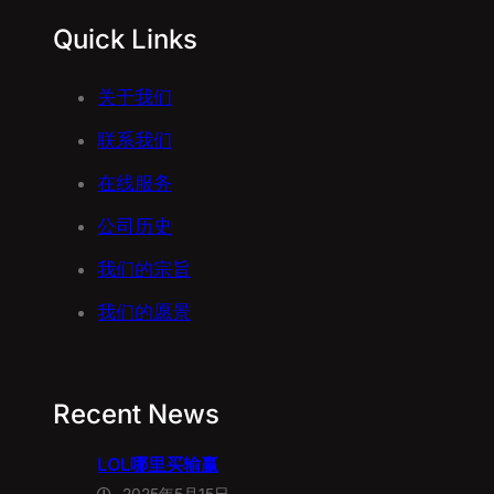
Quick Links
关于我们
联系我们
在线服务
公司历史
我们的宗旨
我们的愿景
Recent News
LOL哪里买输赢
2025年5月15日