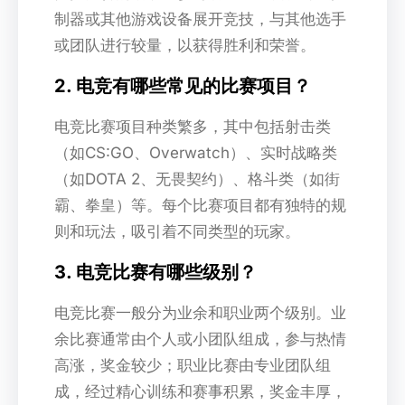
制器或其他游戏设备展开竞技，与其他选手
或团队进行较量，以获得胜利和荣誉。
2. 电竞有哪些常见的比赛项目？
电竞比赛项目种类繁多，其中包括射击类
（如CS:GO、Overwatch）、实时战略类
（如DOTA 2、无畏契约）、格斗类（如街
霸、拳皇）等。每个比赛项目都有独特的规
则和玩法，吸引着不同类型的玩家。
3. 电竞比赛有哪些级别？
电竞比赛一般分为业余和职业两个级别。业
余比赛通常由个人或小团队组成，参与热情
高涨，奖金较少；职业比赛由专业团队组
成，经过精心训练和赛事积累，奖金丰厚，