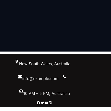
New South Wales, Australia
info@example.com
10 AM – 5 PM, Australiaa
Facebook
Twitter
YouTube
Instagram