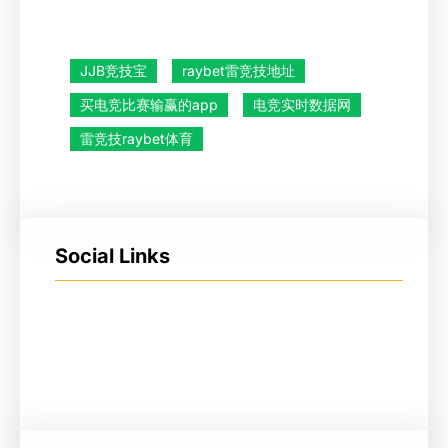
JJB竞技宝
raybet雷竞技地址
买电竞比赛输赢的app
电竞实时数据网
雷竞技raybet体育
Social Links
Facebook
Twitter
LinkedIn
Instagram