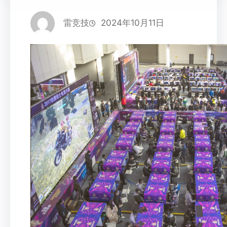
雷竞技
2024年10月11日