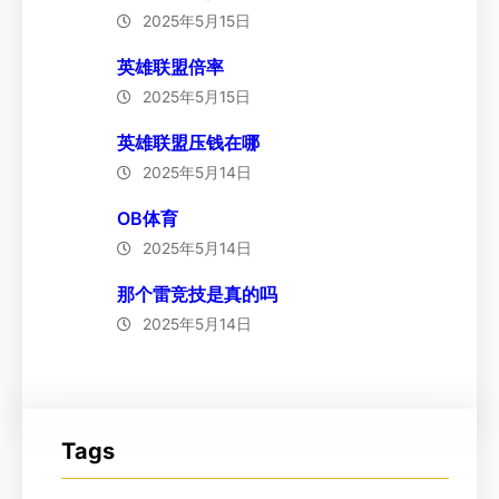
2025年5月15日
英雄联盟倍率
2025年5月15日
英雄联盟压钱在哪
2025年5月14日
OB体育
2025年5月14日
那个雷竞技是真的吗
2025年5月14日
Tags