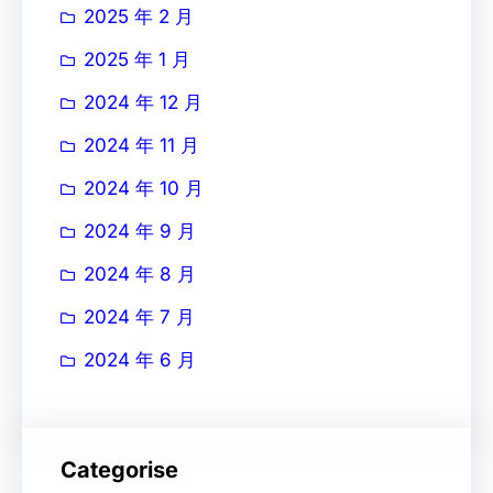
2025 年 2 月
2025 年 1 月
2024 年 12 月
2024 年 11 月
2024 年 10 月
2024 年 9 月
2024 年 8 月
2024 年 7 月
2024 年 6 月
Categorise