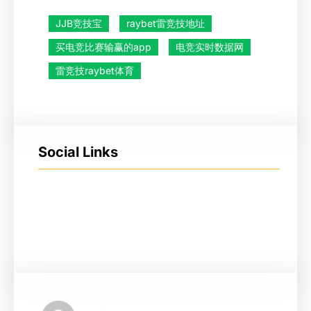
JJB竞技宝
raybet雷竞技地址
买电竞比赛输赢的app
电竞实时数据网
雷竞技raybet体育
Social Links
Facebook
Twitter
LinkedIn
Instagram