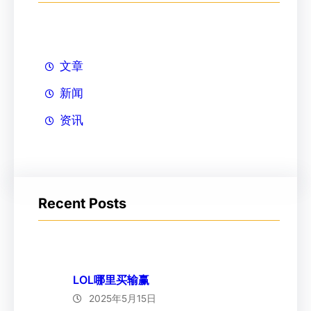
文章
新闻
资讯
Recent Posts
LOL哪里买输赢
2025年5月15日