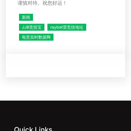
谨慎对待。祝您好运！
新闻
JJB竞技宝
raybet雷竞技地址
电竞实时数据网
Quick Links