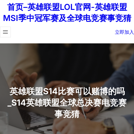
首页–英雄联盟LOL官网-英雄联盟
MSI季中冠军赛及全球电竞赛事竞猜
立即加入
英雄联盟S14比赛可以赌博的吗
_S14英雄联盟全球总决赛电竞赛
事竞猜