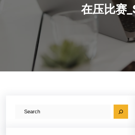
在压比赛_
搜
索