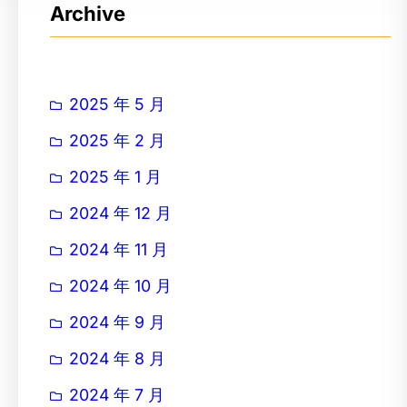
Archive
2025 年 5 月
2025 年 2 月
2025 年 1 月
2024 年 12 月
2024 年 11 月
2024 年 10 月
2024 年 9 月
2024 年 8 月
2024 年 7 月