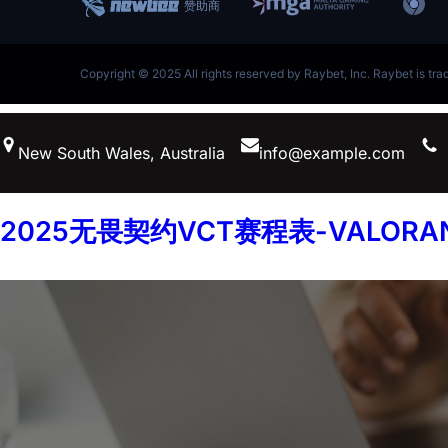
跳
New South Wales, Australia
info@example.com
至
内
容
2025无畏契约VCT赛程表-VALO