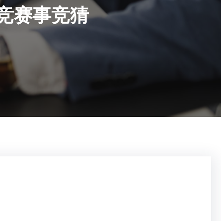
电竞赛事竞猜