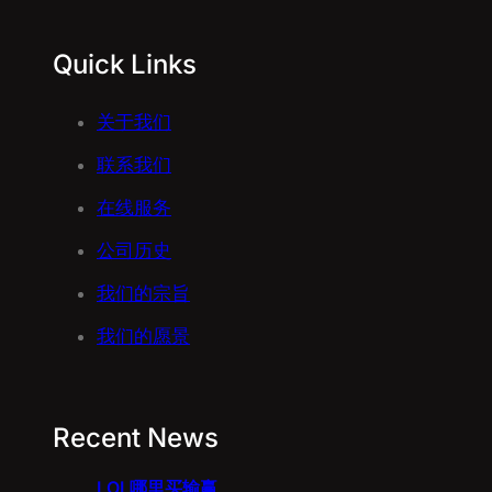
Quick Links
关于我们
联系我们
在线服务
公司历史
我们的宗旨
我们的愿景
Recent News
LOL哪里买输赢