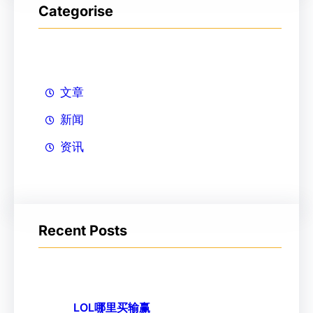
Categorise
文章
新闻
资讯
Recent Posts
LOL哪里买输赢