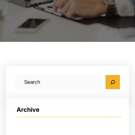
搜
索
Archive