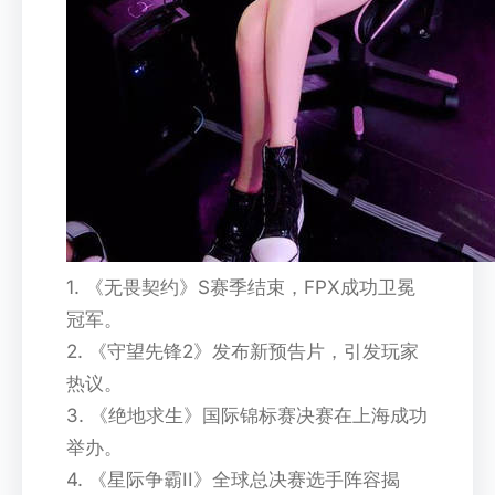
1. 《无畏契约》S赛季结束，FPX成功卫冕
冠军。
2. 《守望先锋2》发布新预告片，引发玩家
热议。
3. 《绝地求生》国际锦标赛决赛在上海成功
举办。
4. 《星际争霸II》全球总决赛选手阵容揭