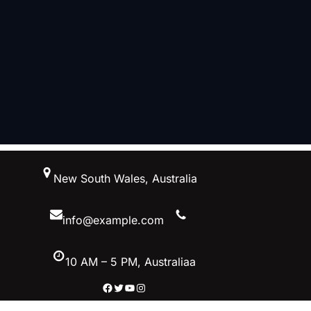
New South Wales, Australia
info@example.com
10 AM – 5 PM, Australiaa
Facebook
Twitter
YouTube
Instagram