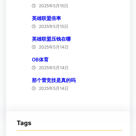
2025年5月15日
英雄联盟倍率
2025年5月15日
英雄联盟压钱在哪
2025年5月14日
OB体育
2025年5月14日
那个雷竞技是真的吗
2025年5月14日
Tags