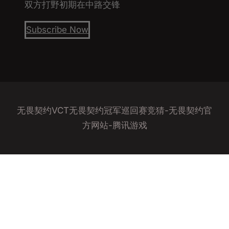
双方打野初期在中路交锋
Subscribe Now
无畏契约VCT无畏契约冠军巡回赛竞猜-无畏契约官
方网站-腾讯游戏