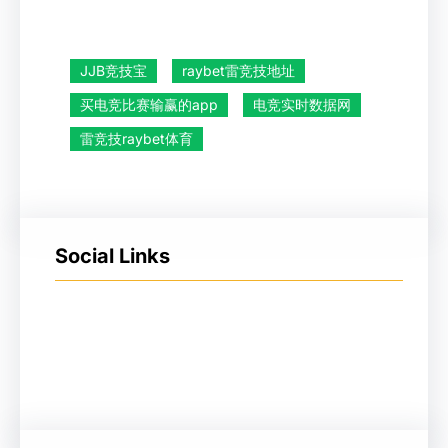
JJB竞技宝
raybet雷竞技地址
买电竞比赛输赢的app
电竞实时数据网
雷竞技raybet体育
Social Links
Facebook
Twitter
LinkedIn
Instagram