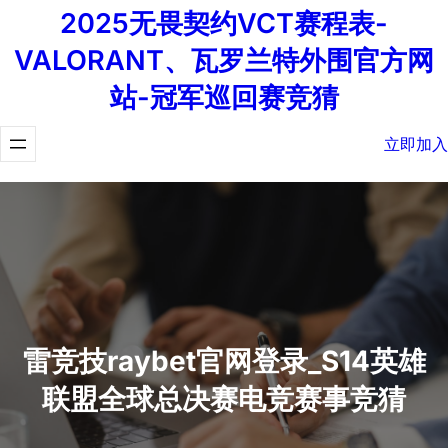
2025无畏契约VCT赛程表-
VALORANT、瓦罗兰特外围官方网
站-冠军巡回赛竞猜
立即加入
雷竞技raybet官网登录_S14英雄
联盟全球总决赛电竞赛事竞猜