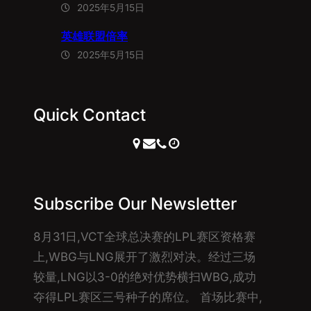
2025年5月15日
英雄联盟倍率
2025年5月15日
Quick Contact
Subscribe Our Newsletter
8月31日,VCT全球总决赛的LPL赛区资格赛
上,WBG与LNG展开了激烈对决。经过三场
较量,LNG以3-0的绝对优势横扫WBG,成功
夺得LPL赛区三号种子的席位。 首场比赛中,