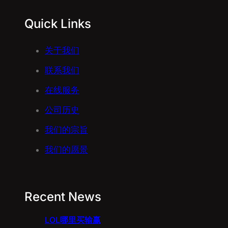
Quick Links
关于我们
联系我们
在线服务
公司历史
我们的宗旨
我们的愿景
Recent News
LOL哪里买输赢