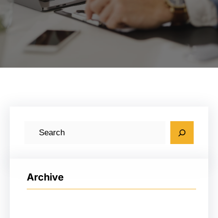
搜
索
Archive